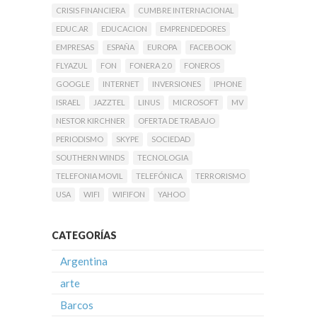
CRISIS FINANCIERA
CUMBRE INTERNACIONAL
EDUC.AR
EDUCACION
EMPRENDEDORES
EMPRESAS
ESPAÑA
EUROPA
FACEBOOK
FLYAZUL
FON
FONERA 2.0
FONEROS
GOOGLE
INTERNET
INVERSIONES
IPHONE
ISRAEL
JAZZTEL
LINUS
MICROSOFT
MV
NESTOR KIRCHNER
OFERTA DE TRABAJO
PERIODISMO
SKYPE
SOCIEDAD
SOUTHERN WINDS
TECNOLOGIA
TELEFONIA MOVIL
TELEFÓNICA
TERRORISMO
USA
WIFI
WIFIFON
YAHOO
CATEGORÍAS
Argentina
arte
Barcos