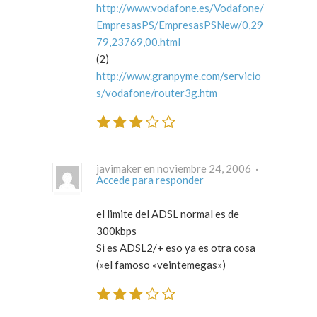
http://www.vodafone.es/Vodafone/
EmpresasPS/EmpresasPSNew/0,29
79,23769,00.html
(2)
http://www.granpyme.com/servicio
s/vodafone/router3g.htm
javimaker en noviembre 24, 2006 ·
Accede para responder
el limite del ADSL normal es de
300kbps
Si es ADSL2/+ eso ya es otra cosa
(«el famoso «veintemegas»)