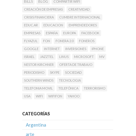
BILLS
BLOG
COMPARTIR WIFI
CREACIÓN DE EMPRESAS
CREATIVIDAD
CRISIS FINANCIERA
CUMBRE INTERNACIONAL
EDUC.AR
EDUCACION
EMPRENDEDORES
EMPRESAS
ESPAÑA
EUROPA
FACEBOOK
FLYAZUL
FON
FONERA 2.0
FONEROS
GOOGLE
INTERNET
INVERSIONES
IPHONE
ISRAEL
JAZZTEL
LINUS
MICROSOFT
MV
NESTOR KIRCHNER
OFERTA DE TRABAJO
PERIODISMO
SKYPE
SOCIEDAD
SOUTHERN WINDS
TECNOLOGIA
TELEFONIA MOVIL
TELEFÓNICA
TERRORISMO
USA
WIFI
WIFIFON
YAHOO
CATEGORÍAS
Argentina
arte