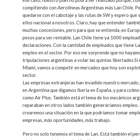
ese caso, nuestro plan no podrá ser realizado porque, co
compitiendo con Aerolineas Argentinas más Lan Chile. Pe
quedarse con el cabotaje y las rutas de SW y espero que 
ellos nacional a nosotros. Claro, hay que entender tambi
muchas concesiones, pero para que se entienda, en Europ
pesos para ser rentable. Lan Chile tiene ya 1000 emplea
declaraciones. Con la cantidad de empleados que tiene La
empleo en el sector. Por eso me sorprende que no hayamo
tripulaciones argentinas a volar las quintas libertades.
Miami, vamos a competir en mercados que hoy son explota
sector.
Las empresas extranjeras han invadido nuestro mercado,
en Argentina que digamos Iberia en España, y para colmo
como Air Plus. También está el tema de los mecánicos ar
reparaban en otros lados también generaríamos empleo. 
crearemos una situación en la que podríamos tomar emple
empresas, más oportunidades, más trabajo.
Pero no solo tenemos el tema de Lan. Está también el pe