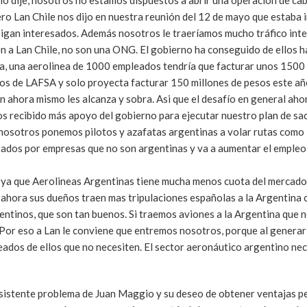
mo dije, nosotros no estamos dispuestos a abrir una operación de ca
ro Lan Chile nos dijo en nuestra reunión del 12 de mayo que estaba 
sigan interesados. Además nosotros le traeríamos mucho tráfico inte
én a Lan Chile, no son una ONG. El gobierno ha conseguido de ellos 
a, una aerolinea de 1000 empleados tendría que facturar unos 1500 
dos de LAFSA y solo proyecta facturar 150 millones de pesos este a
n ahora mismo les alcanza y sobra. Asi que el desafío en general aho
s recibido más apoyo del gobierno para ejecutar nuestro plan de sa
Si nosotros ponemos pilotos y azafatas argentinas a volar rutas como
dos por empresas que no son argentinas y va a aumentar el empleo 
 ya que Aerolineas Argentinas tiene mucha menos cuota del mercado
 ahora sus dueños traen mas tripulaciones españolas a la Argentina
gentinos, que son tan buenos. Si traemos aviones a la Argentina que
Por eso a Lan le conviene que entremos nosotros, porque al genera
ados de ellos que no necesiten. El sector aeronáutico argentino ne
rsistente problema de Juan Maggio y su deseo de obtener ventajas p