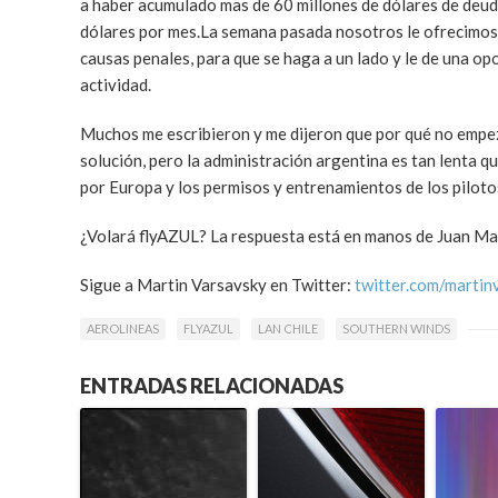
a haber acumulado mas de 60 millones de dólares de deud
dólares por mes.La semana pasada nosotros le ofrecimos 
causas penales, para que se haga a un lado y le de una op
actividad.
Muchos me escribieron y me dijeron que por qué no empe
solución, pero la administración argentina es tan lenta 
por Europa y los permisos y entrenamientos de los piloto
¿Volará flyAZUL? La respuesta está en manos de Juan Mag
Sigue a Martin Varsavsky en Twitter:
twitter.com/martin
AEROLINEAS
FLYAZUL
LAN CHILE
SOUTHERN WINDS
ENTRADAS RELACIONADAS