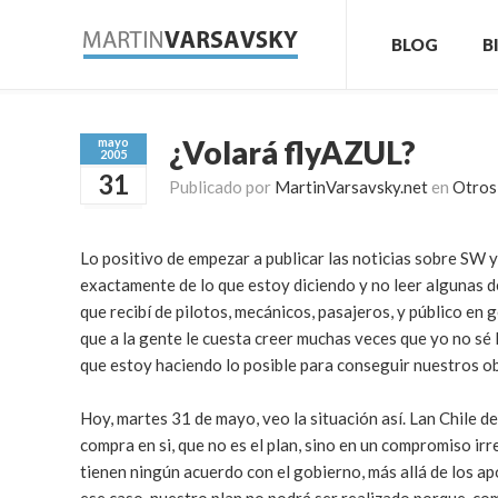
BLOG
B
¿Volará flyAZUL?
mayo
2005
31
Publicado por
MartinVarsavsky.net
en
Otros
Lo positivo de empezar a publicar las noticias sobre SW 
exactamente de lo que estoy diciendo y no leer algunas de
que recibí de pilotos, mecánicos, pasajeros, y público en 
que a la gente le cuesta creer muchas veces que yo no sé 
que estoy haciendo lo posible para conseguir nuestros ob
Hoy, martes 31 de mayo, veo la situación así. Lan Chile d
compra en si, que no es el plan, sino en un compromiso ir
tienen ningún acuerdo con el gobierno, más allá de los ap