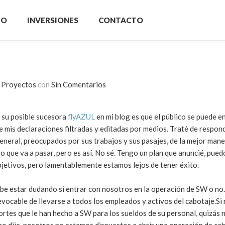
IO
INVERSIONES
CONTACTO
 Proyectos
con
Sin Comentarios
y su posible sucesora
flyAZUL
en mi blog es que el público se puede e
 mis declaraciones filtradas y editadas por medios. Traté de respond
general, preocupados por sus trabajos y sus pasajes, de la mejor mane
lo que va a pasar, pero es así. No sé. Tengo un plan que anuncié, pue
jetivos, pero lamentablemente estamos lejos de tener éxito.
ebe estar dudando si entrar con nosotros en la operación de SW o no.
revocable de llevarse a todos los empleados y activos del cabotaje.Si
ortes que le han hecho a SW para los sueldos de su personal, quizás 