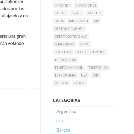
un millón de
INTERNET
INVERSIONES
ados por las
IPHONE
ISRAEL
JAZZTEL
r viajando y en
LINUS
MICROSOFT
MV
NESTOR KIRCHNER
ería una gran
OFERTA DE TRABAJO
tarán volando
PERIODISMO
SKYPE
SOCIEDAD
SOUTHERN WINDS
TECNOLOGIA
TELEFONIA MOVIL
TELEFÓNICA
TERRORISMO
USA
WIFI
WIFIFON
YAHOO
CATEGORÍAS
Argentina
arte
Barcos