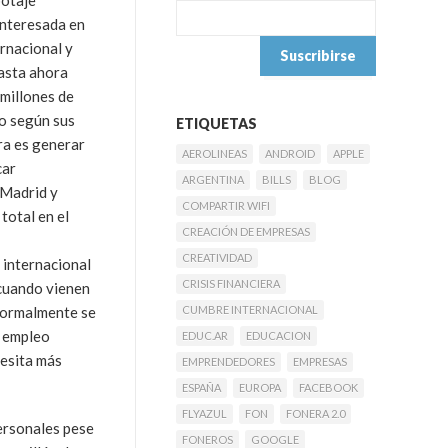
botaje
interesada en
rnacional y
hasta ahora
millones de
ño según sus
ETIQUETAS
ra es generar
AEROLINEAS
ANDROID
APPLE
car
ARGENTINA
BILLS
BLOG
 Madrid y
COMPARTIR WIFI
total en el
CREACIÓN DE EMPRESAS
CREATIVIDAD
 internacional
CRISIS FINANCIERA
 cuando vienen
 normalmente se
CUMBRE INTERNACIONAL
r empleo
EDUC.AR
EDUCACION
cesita más
EMPRENDEDORES
EMPRESAS
ESPAÑA
EUROPA
FACEBOOK
FLYAZUL
FON
FONERA 2.0
ersonales pese
FONEROS
GOOGLE