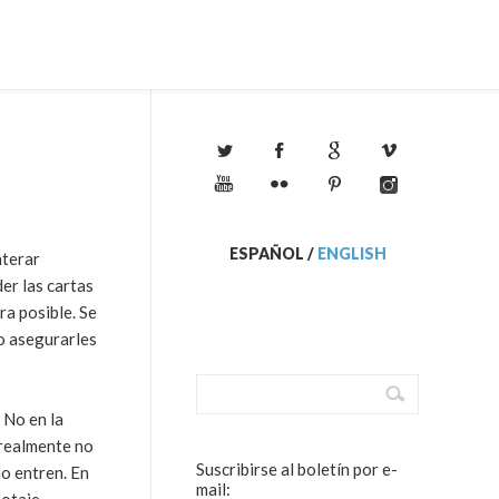
ESPAÑOL
/
ENGLISH
nterar
er las cartas
ra posible. Se
do asegurarles
 No en la
 realmente no
Suscribirse al boletín por e-
no entren. En
mail: