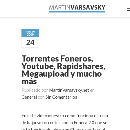
marzo
2009
24
Torrentes Foneros,
Youtube, Rapidshares,
Megaupload y mucho
más
Publicado por
MartinVarsavsky.net
en
General
con
Sin Comentarios
En este video muestro como funciona el tema
de bajarse torrentes con la Fonera 2.0 que se
está fabricando ahora en China y por la cual