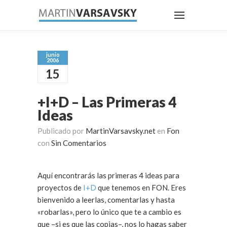
junio
2006
15
+I+D – Las Primeras 4
Ideas
Publicado por
MartinVarsavsky.net
en
Fon
con
Sin Comentarios
Aquí encontrarás las primeras 4 ideas para
proyectos de
I+D
que tenemos en FON. Eres
bienvenido a leerlas, comentarlas y hasta
«robarlas», pero lo único que te a cambio es
que –si es que las copias–, nos lo hagas saber