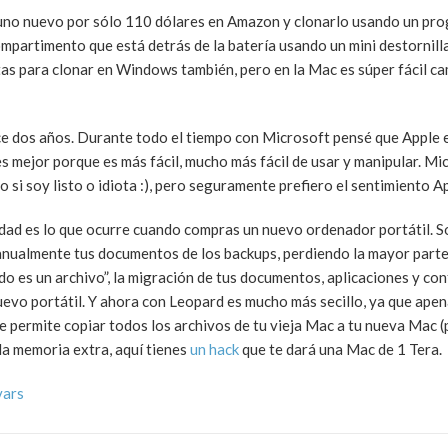
 uno nuevo por sólo 110 dólares en Amazon y clonarlo usando un pr
 compartimento que está detrás de la batería usando un mini destornill
ntas para clonar en Windows también, pero en la Mac es súper fácil c
e dos años. Durante todo el tiempo con Microsoft pensé que Apple e
es mejor porque es más fácil, mucho más fácil de usar y manipular. M
no si soy listo o idiota :), pero seguramente prefiero el sentimiento A
icidad es lo que ocurre cuando compras un nuevo ordenador portátil.
anualmente tus documentos de los backups, perdiendo la mayor parte
do es un archivo”, la migración de tus documentos, aplicaciones y co
nuevo portátil. Y ahora con Leopard es mucho más secillo, ya que ape
e permite copiar todos los archivos de tu vieja Mac a tu nueva Mac 
la memoria extra, aquí tienes
un hack
que te dará una Mac de 1 Tera.
vars