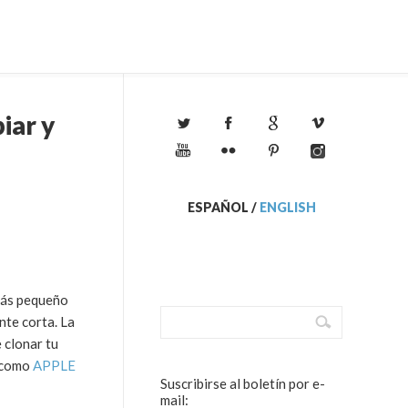
iar y
ESPAÑOL
/
ENGLISH
 más pequeño
nte corta. La
 clonar tu
r como
APPLE
Suscribirse al boletín por e-
mail: