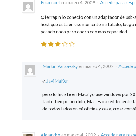
Emacnuel
en marzo 4, 2009 ·
Accede para resp
@terrapin lo conecto con un adaptador de usb-se
host que esta en ese momento instalado, luego r
pasado nada pero ahora con mas capacidad.
Martin Varsavsky
en marzo 4, 2009 ·
Accede p
@
JaviMaKer
:
pero lo hiciste en Mac? yo use windows por 20
tanto tiempo perdido, Mac es increiblemente fac
de todos lados en mi oficina y casa, crear combi
Alejandro
en marzo 4, 2009 ·
Accede para resp