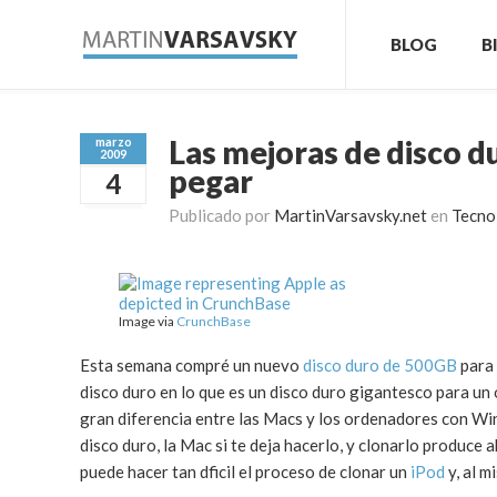
BLOG
B
Las mejoras de disco d
marzo
2009
pegar
4
Publicado por
MartinVarsavsky.net
en
Tecnol
Image via
CrunchBase
Esta semana compré un nuevo
disco duro de 500GB
para 
disco duro en lo que es un disco duro gigantesco para un
gran diferencia entre las Macs y los ordenadores con Wi
disco duro, la Mac si te deja hacerlo, y clonarlo produc
puede hacer tan dficil el proceso de clonar un
iPod
y, al m