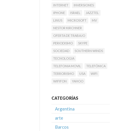
INTERNET
INVERSIONES
IPHONE
ISRAEL
JAZZTEL
LINUS
MICROSOFT
MV
NESTOR KIRCHNER
OFERTA DE TRABAJO
PERIODISMO
SKYPE
SOCIEDAD
SOUTHERN WINDS
TECNOLOGIA
TELEFONIA MOVIL
TELEFÓNICA
TERRORISMO
USA
WIFI
WIFIFON
YAHOO
CATEGORÍAS
Argentina
arte
Barcos