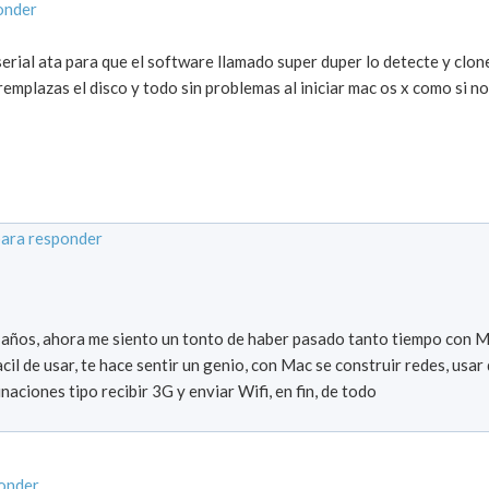
onder
rial ata para que el software llamado super duper lo detecte y clone
emplazas el disco y todo sin problemas al iniciar mac os x como si n
ara responder
 años, ahora me siento un tonto de haber pasado tanto tiempo con M
il de usar, te hace sentir un genio, con Mac se construir redes, usar
naciones tipo recibir 3G y enviar Wifi, en fin, de todo
onder