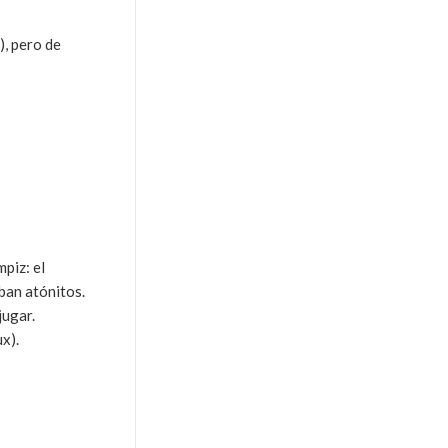
, pero de
piz: el
ban atónitos.
jugar.
x).