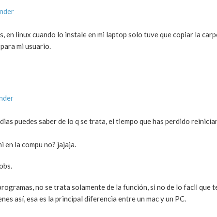
onder
s, en linux cuando lo instale en mi laptop solo tuve que copiar la car
para mi usuario.
nder
ias puedes saber de lo q se trata, el tiempo que has perdido reinici
i en la compu no? jajaja.
obs.
ogramas, no se trata solamente de la función, si no de lo facil que te
nes así, esa es la principal diferencia entre un mac y un PC.