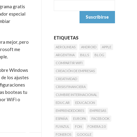
ograma gratis
ador especial
ambiar
ETIQUETAS
ra mejor, pero
AEROLINEAS
ANDROID
APPLE
icrosoft me
ARGENTINA
BILLS
BLOG
pple.
COMPARTIR WIFI
 Sobre Windows
CREACIÓN DE EMPRESAS
 de los ajustes
CREATIVIDAD
nfiguraciones
CRISIS FINANCIERA
nas booteas tu
CUMBRE INTERNACIONAL
(por WiFi o
EDUC.AR
EDUCACION
EMPRENDEDORES
EMPRESAS
ESPAÑA
EUROPA
FACEBOOK
FLYAZUL
FON
FONERA 2.0
FONEROS
GOOGLE