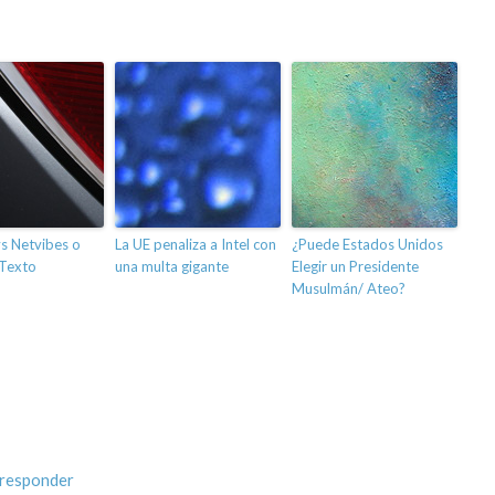
s Netvibes o
La UE penaliza a Intel con
¿Puede Estados Unidos
 Texto
una multa gigante
Elegir un Presidente
Musulmán/ Ateo?
 responder