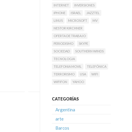
INTERNET
INVERSIONES
IPHONE
ISRAEL
JAZZTEL
LINUS
MICROSOFT
MV
NESTOR KIRCHNER
OFERTA DE TRABAJO
PERIODISMO
SKYPE
SOCIEDAD
SOUTHERN WINDS
TECNOLOGIA
TELEFONIA MOVIL
TELEFÓNICA
TERRORISMO
USA
WIFI
WIFIFON
YAHOO
CATEGORÍAS
Argentina
arte
Barcos