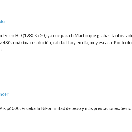
der
video en HD (1280×720) ya que para tí Martin que grabas tantos vid
×480 a máxima resolución, calidad, hoy en día, muy escasa. Por lo d
a.
onder
ix p6000. Prueba la Nikon, mitad de peso y más prestaciones. Se not