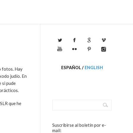
ESPAÑOL
/
ENGLISH
o fotos. Hay
xodo judío. En
e si pude
prácticos.
 SLR que he
Suscribirse al boletín por e-
mail: