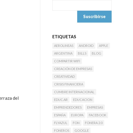
ETIQUETAS
AEROLINEAS
ANDROID
APPLE
ARGENTINA
BILLS
BLOG
COMPARTIR WIFI
CREACIÓN DE EMPRESAS
CREATIVIDAD
CRISIS FINANCIERA
CUMBRE INTERNACIONAL
erraza del
EDUC.AR
EDUCACION
EMPRENDEDORES
EMPRESAS
ESPAÑA
EUROPA
FACEBOOK
FLYAZUL
FON
FONERA 2.0
FONEROS
GOOGLE