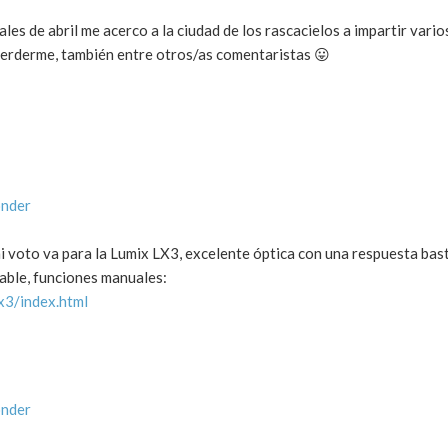
les de abril me acerco a la ciudad de los rascacielos a impartir vario
perderme, también entre otros/as comentaristas 😛
onder
mi voto va para la Lumix LX3, excelente óptica con una respuesta ba
able, funciones manuales:
x3/index.html
onder