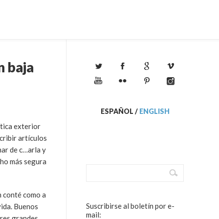
n baja
ESPAÑOL
/
ENGLISH
tica exterior
ribir artículos
nar de c…arla y
ucho más segura
n conté como a
Suscribirse al boletín por e-
vida. Buenos
mail:
tres grandes