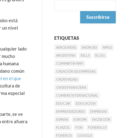
robo está
r un nivel
ETIQUETAS
AEROLINEAS
ANDROID
APPLE
ualquier lado
er mucho
ARGENTINA
BILLS
BLOG
ida humana
COMPARTIR WIFI
udadano común
CREACIÓN DE EMPRESAS
l en el que
CREATIVIDAD
cultura de
CRISIS FINANCIERA
orma especial
CUMBRE INTERNACIONAL
EDUC.AR
EDUCACION
EMPRENDEDORES
EMPRESAS
parte, se ve
ESPAÑA
EUROPA
FACEBOOK
n entre afuera
FLYAZUL
FON
FONERA 2.0
FONEROS
GOOGLE