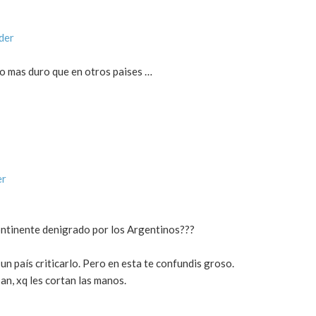
der
ho mas duro que en otros paises …
er
ontinente denigrado por los Argentinos???
n país criticarlo. Pero en esta te confundis groso.
an, xq les cortan las manos.