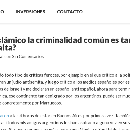
IO
INVERSIONES
CONTACTO
slámico la criminalidad común es ta
alta?
al
con
Sin Comentarios
 todo tipo de críticas feroces, por ejemplo en el que critico a la polí
n un judío antisemita, y luego critico a los medios españoles por esc
os de Israel) y me declaran un español anti español, ahora para termi
Africa, ese continente tan denigrado por los argentinos, puede ser m
do concretamente por Marruecos.
taron
a las 4 horas de estar en Buenos Aires por primera vez. Tambié
casi todos mis amigos argentinos los han asaltado alguna vez en su 
o es. Si, puede ser que sea más segura que Mexico o San Pablo, las o