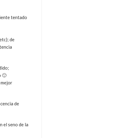
siente tentado
etc); de
tencia
dido;
o 🙂
o mejor
scencia de
n el seno de la