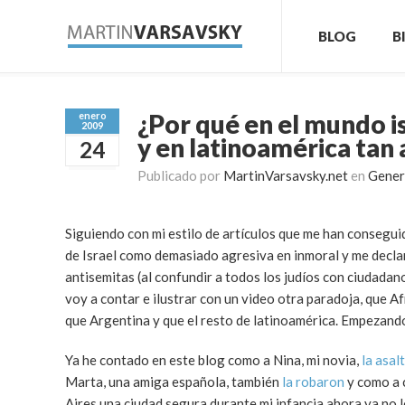
BLOG
B
¿Por qué en el mundo i
enero
2009
y en latinoamérica tan 
24
Publicado por
MartinVarsavsky.net
en
Gener
Siguiendo con mi estilo de artículos que me han conseguido
de Israel como demasiado agresiva en inmoral y me declara
antisemitas (al confundir a todos los judíos con ciudadan
voy a contar e ilustrar con un video otra paradoja, que 
que Argentina y que el resto de latinoamérica. Empezan
Ya he contado en este blog como a Nina, mi novia,
la asal
Marta, una amiga española, también
la robaron
y como a 
Aires una ciudad segura durante mi infancia ahora ya no l