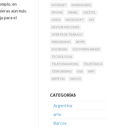
jemplo, en
INTERNET
INVERSIONES
ieras aún más.
IPHONE
ISRAEL
JAZZTEL
ja para el
LINUS
MICROSOFT
MV
NESTOR KIRCHNER
OFERTA DE TRABAJO
PERIODISMO
SKYPE
SOCIEDAD
SOUTHERN WINDS
TECNOLOGIA
TELEFONIA MOVIL
TELEFÓNICA
TERRORISMO
USA
WIFI
WIFIFON
YAHOO
CATEGORÍAS
Argentina
arte
Barcos