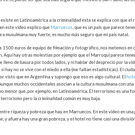
existe en Latinoamérica a la criminalidad esta se explica con que el 
 en este video explico que
Marruecos
, que es un país que parece tene
tura musulmana muy fuerte, es mucho más seguro que mi país natal.
 1500 euros de equipo de filmación y fotográfico, nos metemos en c
en. Aquí hay otras molestias por ejemplo que el Marroquí parece ten
e lleno de basura por todos lados, y ni hablar del desprecio por la v
i hay no se vive con el miedo a ella (me faltan estadísticas). El ci
or visto que en Argentina y supongo que eso es algo cultural. El
hote
 Aunque muchos occidentales asocian a la cultura musulmana con una 
ucho menor que, por ejemplo, en Latinoamérica. El terrorismo es una f
 terrorismo pero la criminalidad común es muy baja.
 entre riqueza y pobreza que hay en Marruecos. En este video en una 
, y afuera hay una gran pobreza, y el hotel no tiene casi una divisió