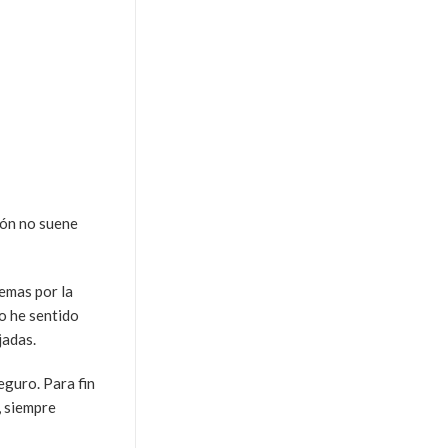
ión no suene
emas por la
no he sentido
jadas.
eguro. Para fin
, siempre