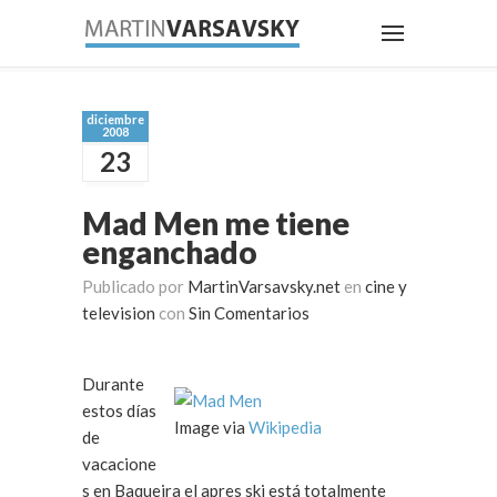
diciembre
2008
23
Mad Men me tiene
enganchado
Publicado por
MartinVarsavsky.net
en
cine y
television
con
Sin Comentarios
Durante
estos días
Image via
Wikipedia
de
vacacione
s en Baqueira el apres ski está totalmente