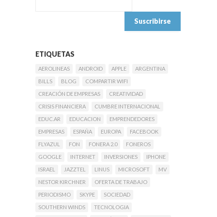
ETIQUETAS
AEROLINEAS
ANDROID
APPLE
ARGENTINA
BILLS
BLOG
COMPARTIR WIFI
CREACIÓN DE EMPRESAS
CREATIVIDAD
CRISIS FINANCIERA
CUMBRE INTERNACIONAL
EDUC.AR
EDUCACION
EMPRENDEDORES
EMPRESAS
ESPAÑA
EUROPA
FACEBOOK
FLYAZUL
FON
FONERA 2.0
FONEROS
GOOGLE
INTERNET
INVERSIONES
IPHONE
ISRAEL
JAZZTEL
LINUS
MICROSOFT
MV
NESTOR KIRCHNER
OFERTA DE TRABAJO
PERIODISMO
SKYPE
SOCIEDAD
SOUTHERN WINDS
TECNOLOGIA