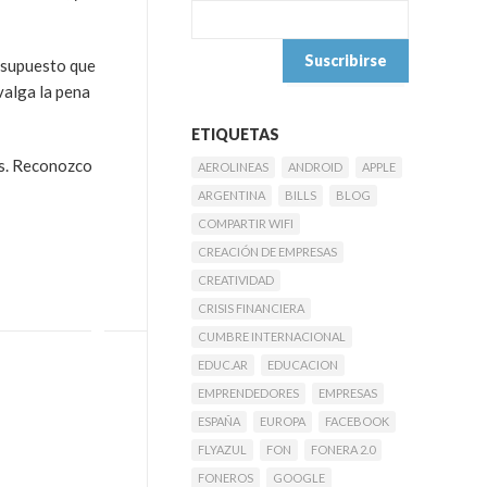
 supuesto que
valga la pena
ETIQUETAS
es. Reconozco
AEROLINEAS
ANDROID
APPLE
ARGENTINA
BILLS
BLOG
COMPARTIR WIFI
CREACIÓN DE EMPRESAS
CREATIVIDAD
CRISIS FINANCIERA
CUMBRE INTERNACIONAL
EDUC.AR
EDUCACION
EMPRENDEDORES
EMPRESAS
ESPAÑA
EUROPA
FACEBOOK
FLYAZUL
FON
FONERA 2.0
FONEROS
GOOGLE