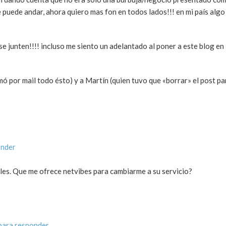
 puede andar, ahora quiero mas fon en todos lados!!! en mi país algo
junten!!!! incluso me siento un adelantado al poner a este blog en l
mó por mail todo ésto) y a Martín (quien tuvo que «borrar» el post p
onder
es. Que me ofrece netvibes para cambiarme a su servicio?
para responder