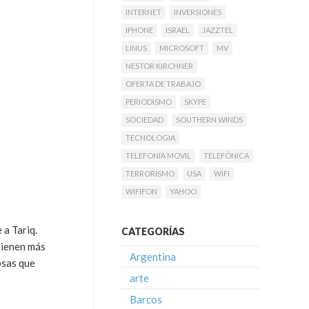
INTERNET
INVERSIONES
IPHONE
ISRAEL
JAZZTEL
LINUS
MICROSOFT
MV
NESTOR KIRCHNER
OFERTA DE TRABAJO
PERIODISMO
SKYPE
SOCIEDAD
SOUTHERN WINDS
TECNOLOGIA
TELEFONIA MOVIL
TELEFÓNICA
TERRORISMO
USA
WIFI
WIFIFON
YAHOO
 a Tariq.
CATEGORÍAS
tienen más
Argentina
osas que
arte
Barcos