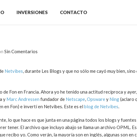
IO
INVERSIONES
CONTACTO
on
Sin Comentarios
 de
Netvibes
, durante Les Blogs y que no sólo me cayó muy bien, sino
 de Fon en Francia. Ahora yo he tenido una actitud recíproca y ayer,
pa y
Marc Andressen
fundador de
Netscape
,
Opsware
y
Ning
(aclaro 
en Fon) e invertí en Netvibes. Este es el
blog de Netvibes
.
te, lo que hace es que junta en una página todos los blogs y fuentes 
er tener. El archivo que incluyo abajo se llama un archivo OPML. Es
ue recibo yo. Como verán, la mayoría son en inglés, algunas son en c