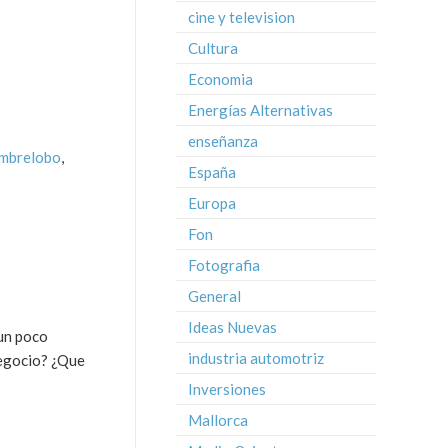
cine y television
Cultura
Economia
Energías Alternativas
enseñanza
ombrelobo
,
España
Europa
Fon
Fotografia
General
Ideas Nuevas
 un poco
industria automotriz
negocio? ¿Que
Inversiones
Mallorca