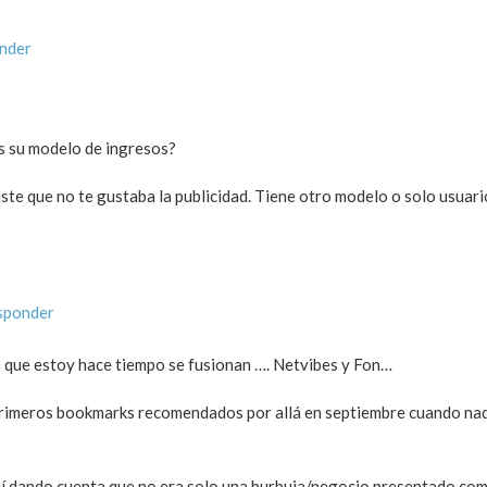
onder
s su modelo de ingresos?
jiste que no te gustaba la publicidad. Tiene otro modelo o solo usuar
sponder
os que estoy hace tiempo se fusionan …. Netvibes y Fon…
s primeros bookmarks recomendados por allá en septiembre cuando nad
 fuí dando cuenta que no era solo una burbuja/negocio presentado co