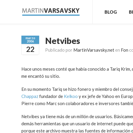
BLOG
B
Netvibes
marzo
2006
22
Publicado por
MartinVarsavsky.net
en
Fon
c
Hace unos meses conté que había conocido a Tariq Krim,
me encantó su sitio.
En su momento Tariq se hizo fonero y miembro del consejo
Chappaz
fundador de
Kelkoo
y ex jefe de Yahoo en Euro
Pierre como Marc son colaboradores e inversores también 
Netvibes ya tiene más de un millón de usuarios. Básicamen
demás herramientas que un usuario de internet puede quer
porque este archivo muestra las fuentes de información q