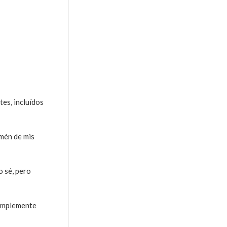
es, incluídos
amén de mis
o sé, pero
 Simplemente