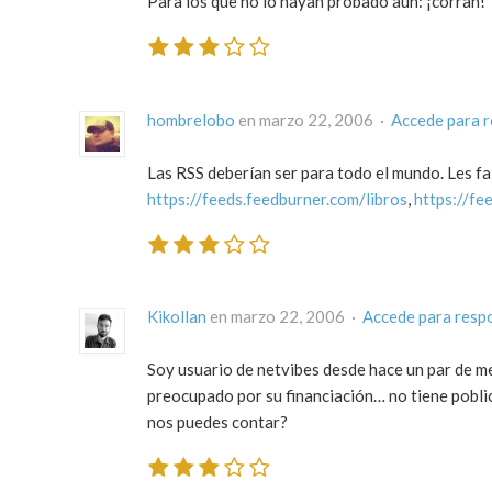
Para los que no lo hayan probado aún: ¡corran!
hombrelobo
en marzo 22, 2006 ·
Accede para 
Las RSS deberían ser para todo el mundo. Les f
https://feeds.feedburner.com/libros
,
https://fe
Kikollan
en marzo 22, 2006 ·
Accede para resp
Soy usuario de netvibes desde hace un par de me
preocupado por su financiación… no tiene pobli
nos puedes contar?