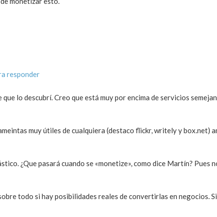
 de monetizar esto.
ra responder
 que lo descubrí. Creo que está muy por encima de servicios semejant
meintas muy útiles de cualquiera (destaco flickr, writely y box.net) 
tástico. ¿Que pasará cuando se «monetize», como dice Martín? Pues n
 sobre todo si hay posibilidades reales de convertirlas en negocios.