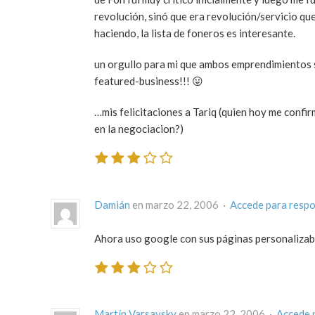
revolución, sinó que era revolución/servicio que
haciendo, la lista de foneros es interesante.
un orgullo para mi que ambos emprendimientos se 
featured-business!!! 😛
…mis felicitaciones a Tariq (quien hoy me confir
en la negociacion?)
Damián
en marzo 22, 2006 ·
Accede para resp
Ahora uso google con sus páginas personalizabl
Martín Varsavsky
en marzo 22, 2006 ·
Accede 