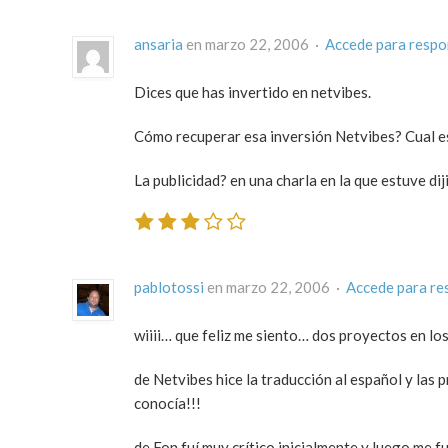
ansaria
en marzo 22, 2006 ·
Accede para resp
Dices que has invertido en netvibes.
Cómo recuperar esa inversión Netvibes? Cual e
La publicidad? en una charla en la que estuve di
pablotossi
en marzo 22, 2006 ·
Accede para re
wiiii… que feliz me siento… dos proyectos en l
de Netvibes hice la traducción al español y la
conocía!!!
de Fon fuí muy crítico inicialmente y luego me