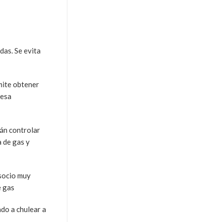
das. Se evita
rmite obtener
resa
rán controlar
 de gas y
 socio muy
e gas
ado a chulear a