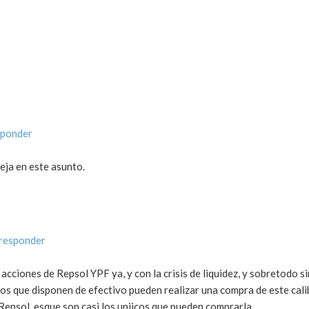
sponder
eja en este asunto.
 responder
cciones de Repsol YPF ya, y con la crisis de liquidez, y sobretodo s
los que disponen de efectivo pueden realizar una compra de este cali
Repsol, esque son casi los uniicos que pueden comprarla.