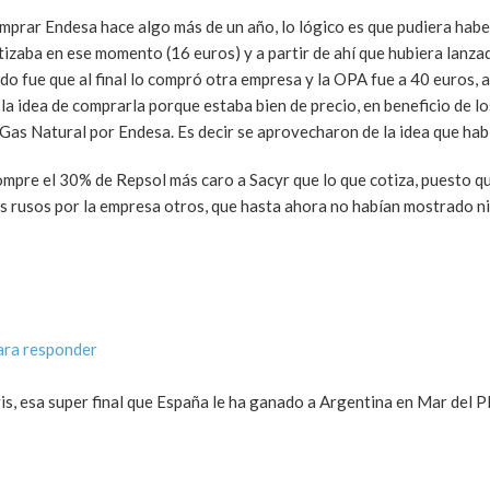
omprar Endesa hace algo más de un año, lo lógico es que pudiera hab
tizaba en ese momento (16 euros) y a partir de ahí que hubiera lanz
ado fue que al final lo compró otra empresa y la OPA fue a 40 euros, 
 la idea de comprarla porque estaba bien de precio, en beneficio de l
as Natural por Endesa. Es decir se aprovecharon de la idea que habí
ompre el 30% de Repsol más caro a Sacyr que lo que cotiza, puesto q
los rusos por la empresa otros, que hasta ahora no habían mostrado n
ara responder
, esa super final que España le ha ganado a Argentina en Mar del Pl