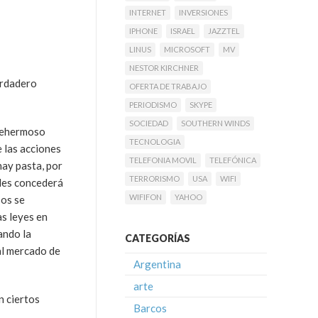
INTERNET
INVERSIONES
IPHONE
ISRAEL
JAZZTEL
LINUS
MICROSOFT
MV
NESTOR KIRCHNER
erdadero
OFERTA DE TRABAJO
PERIODISMO
SKYPE
SOCIEDAD
SOUTHERN WINDS
llehermoso
TECNOLOGIA
 las acciones
TELEFONIA MOVIL
TELEFÓNICA
hay pasta, por
TERRORISMO
USA
WIFI
e les concederá
WIFIFON
YAHOO
sos se
s leyes en
ando la
CATEGORÍAS
 al mercado de
Argentina
arte
n ciertos
Barcos