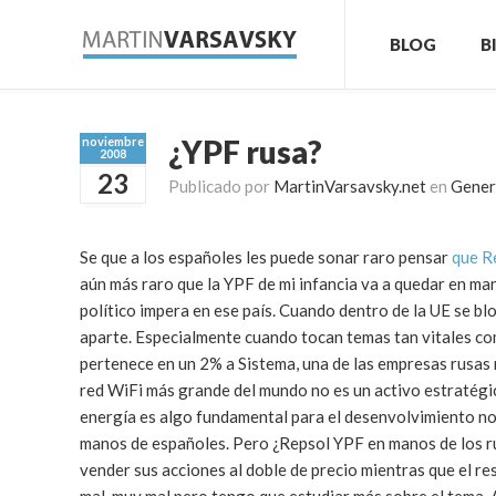
BLOG
B
¿YPF rusa?
noviembre
2008
23
Publicado por
MartinVarsavsky.net
en
Gener
Se que a los españoles les puede sonar raro pensar
que R
aún más raro que la YPF de mi infancia va a quedar en ma
político impera en ese país. Cuando dentro de la UE se b
aparte. Especialmente cuando tocan temas tan vitales com
pertenece en un 2% a Sistema, una de las empresas rusas
red WiFi más grande del mundo no es un activo estratégi
energía es algo fundamental para el desenvolvimiento no
manos de españoles. Pero ¿Repsol YPF en manos de los r
vender sus acciones al doble de precio mientras que el re