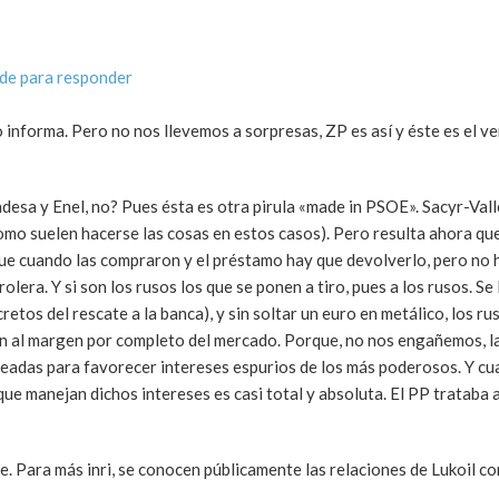
de para responder
 informa. Pero no nos llevemos a sorpresas, ZP es así y éste es el v
ndesa y Enel, no? Pues ésta es otra pirula «made in PSOE». Sacyr-Va
mo suelen hacerse las cosas en estos casos). Pero resulta ahora que
ue cuando las compraron y el préstamo hay que devolverlo, pero no 
rolera. Y si son los rusos los que se ponen a tiro, pues a los rusos. S
tos del rescate a la banca), y sin soltar un euro en metálico, los ru
n al margen por completo del mercado. Porque, no nos engañemos, la
deadas para favorecer intereses espurios de los más poderosos. Y cu
que manejan dichos intereses es casi total y absoluta. El PP trataba
ie. Para más inri, se conocen públicamente las relaciones de Lukoil co