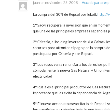
juan en noviembre 23, 2008 ·
Accede para res
La compra del 30% de Repsol por lukoil,
http://
1º Sacyr recupera la inversión que en su moment
que una de las principales empresas españolas 
2º Criteria, el holding inversor de «La Caixa», l
recursos para afrontar el pago por la compra d
participada por Criteria y por Repsol.
3º Los rusos van a renunciar a los derechos polí
cómodamente la nueva Gas Natural + Union Feno
electricidad
4º Rusia es el principal productor de Gas Natu
importante que les evita la dependencia de Arge
5º El nuevo accionista mayoritario de Repsol, se
los españoles y a robarles todo lo que ha podido