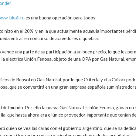
ponder
www.lukoil.ru
es una buena operación para todos:
o hizo en el 20%, y en la que actualmente acumula importantes pérdi
pueda entrar en concurso de acreedores o quiebra.
es vende una parte de su participación a un buen precio, lo que les pe
e la eléctrica Unión Fenosa, objeto de una OPA por Gas Natural, emp
ticos de Repsol en Gas Natural, por lo que Criteria y «La Caixa» pod
sa, que se convertirá en una gran empresa española suministradora
ral del mundo. Por ello la nueva Gas Natural+Unión Fenosa, ganan un
lia, que hasta ahora era el único proveedor importante que tenían d
rá quien se vea las caras con el gobierno argentino, que se ha dedic
, a ver si los rusos son tan pacientes como han sido los españoles