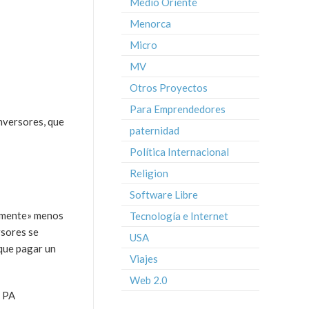
Medio Oriente
Menorca
Micro
MV
Otros Proyectos
Para Emprendedores
inversores, que
paternidad
Política Internacional
Religion
Software Libre
mamente» menos
Tecnología e Internet
rsores se
USA
 que pagar un
Viajes
Web 2.0
a PA