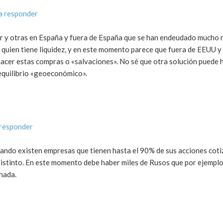
a responder
 y otras en España y fuera de España que se han endeudado mucho n
 quien tiene liquidez, y en este momento parece que fuera de EEUU y
 hacer estas compras o «salvaciones». No sé que otra solución puede h
equilibrio «geoeconómico».
 responder
uando existen empresas que tienen hasta el 90% de sus acciones coti
distinto. En este momento debe haber miles de Rusos que por ejemplo
nada.