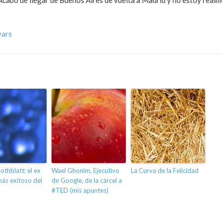
Acabo de llegar de Buenos Aires de vuelta a Madrid y no estoy realm
vars
othblatt: el ex
Wael Ghonim, Ejecutivo
La Curva de la Felicidad
ás exitoso del
de Google, de la cárcel a
#TED (mis apuntes)