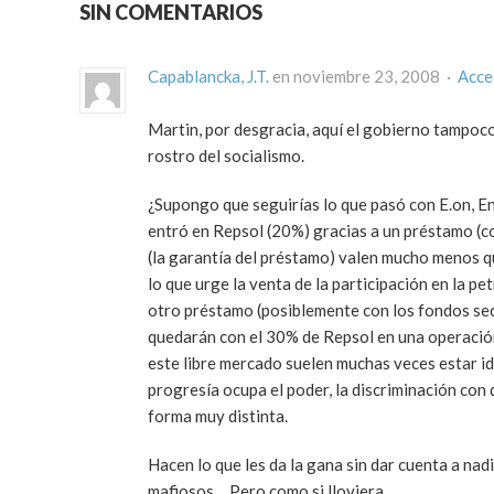
SIN COMENTARIOS
Capablancka, J.T.
en noviembre 23, 2008 ·
Acce
Martin, por desgracia, aquí el gobierno tampoco
rostro del socialismo.
¿Supongo que seguirías lo que pasó con E.on, E
entró en Repsol (20%) gracias a un préstamo (co
(la garantía del préstamo) valen mucho menos q
lo que urge la venta de la participación en la pet
otro préstamo (posiblemente con los fondos secre
quedarán con el 30% de Repsol en una operació
este libre mercado suelen muchas veces estar i
progresía ocupa el poder, la discriminación con 
forma muy distinta.
Hacen lo que les da la gana sin dar cuenta a nad
mafiosos… Pero como si lloviera.