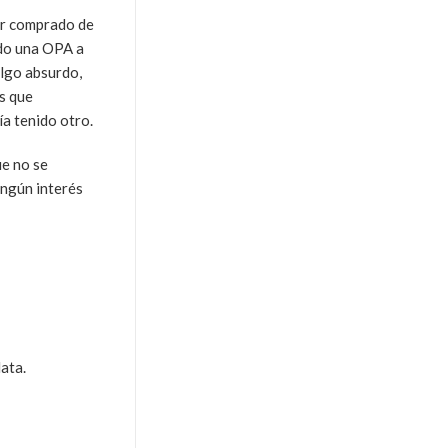
er comprado de
ado una OPA a
algo absurdo,
os que
a tenido otro.
ue no se
ingún interés
ata.