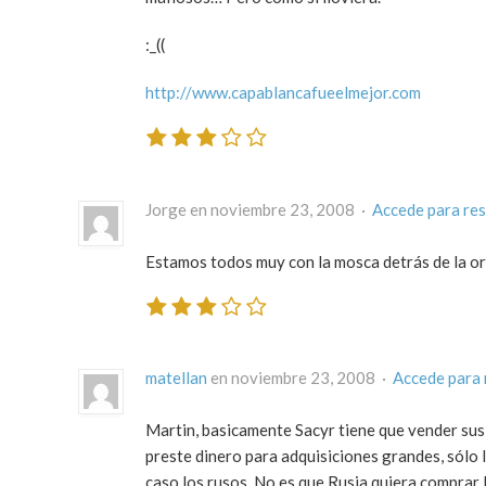
:_((
http://www.capablancafueelmejor.com
Jorge en noviembre 23, 2008 ·
Accede para re
Estamos todos muy con la mosca detrás de la or
matellan
en noviembre 23, 2008 ·
Accede para
Martin, basicamente Sacyr tiene que vender sus a
preste dinero para adquisiciones grandes, sólo 
caso los rusos. No es que Rusia quiera comprar 