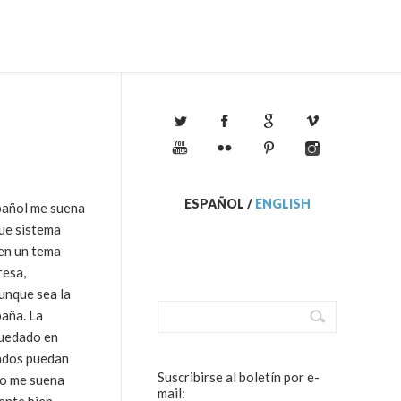
ESPAÑOL
/
ENGLISH
spañol me suena
que sistema
cen un tema
esa,
unque sea la
paña. La
quedado en
iados puedan
Suscribirse al boletín por e-
nto me suena
mail: