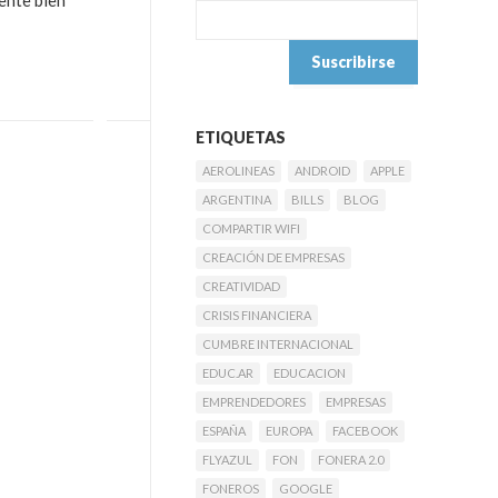
ente bien
ETIQUETAS
AEROLINEAS
ANDROID
APPLE
ARGENTINA
BILLS
BLOG
COMPARTIR WIFI
CREACIÓN DE EMPRESAS
CREATIVIDAD
CRISIS FINANCIERA
CUMBRE INTERNACIONAL
EDUC.AR
EDUCACION
EMPRENDEDORES
EMPRESAS
ESPAÑA
EUROPA
FACEBOOK
FLYAZUL
FON
FONERA 2.0
FONEROS
GOOGLE