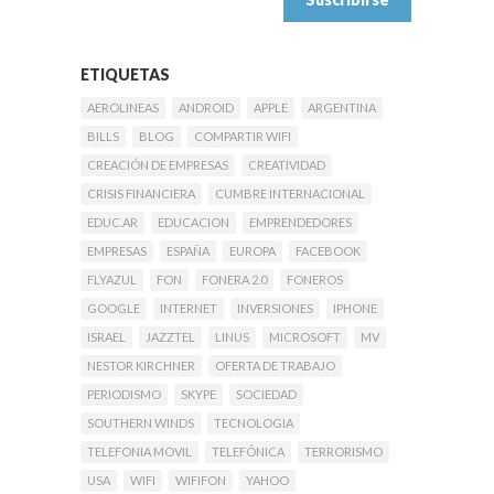
ETIQUETAS
AEROLINEAS
ANDROID
APPLE
ARGENTINA
BILLS
BLOG
COMPARTIR WIFI
CREACIÓN DE EMPRESAS
CREATIVIDAD
CRISIS FINANCIERA
CUMBRE INTERNACIONAL
EDUC.AR
EDUCACION
EMPRENDEDORES
EMPRESAS
ESPAÑA
EUROPA
FACEBOOK
FLYAZUL
FON
FONERA 2.0
FONEROS
GOOGLE
INTERNET
INVERSIONES
IPHONE
ISRAEL
JAZZTEL
LINUS
MICROSOFT
MV
NESTOR KIRCHNER
OFERTA DE TRABAJO
PERIODISMO
SKYPE
SOCIEDAD
SOUTHERN WINDS
TECNOLOGIA
TELEFONIA MOVIL
TELEFÓNICA
TERRORISMO
USA
WIFI
WIFIFON
YAHOO