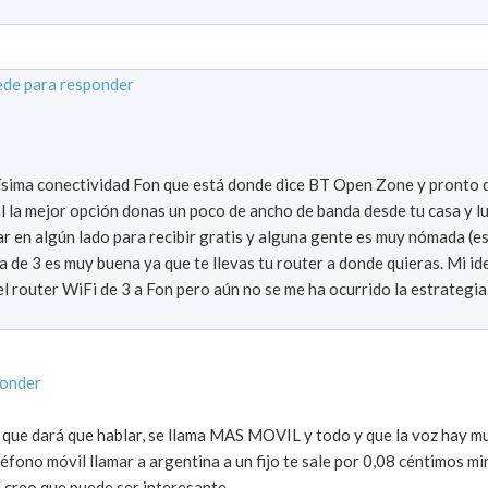
de para responder
ísima conectividad Fon que está donde dice BT Open Zone y pronto 
al la mejor opción donas un poco de ancho de banda desde tu casa y 
ar en algún lado para recibir gratis y alguna gente es muy nómada (e
ta de 3 es muy buena ya que te llevas tu router a donde quieras. Mi id
 router WiFi de 3 a Fon pero aún no se me ha ocurrido la estrategia
ponder
 que dará que hablar, se llama MAS MOVIL y todo y que la voz hay 
éfono móvil llamar a argentina a un fijo te sale por 0,08 céntimos m
creo que puede ser interesante.