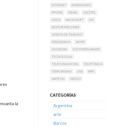
INTERNET
INVERSIONES
IPHONE
ISRAEL
JAZZTEL
LINUS
MICROSOFT
MV
NESTOR KIRCHNER
OFERTA DE TRABAJO
PERIODISMO
SKYPE
SOCIEDAD
SOUTHERN WINDS
TECNOLOGIA
TELEFONIA MOVIL
TELEFÓNICA
TERRORISMO
USA
WIFI
WIFIFON
YAHOO
ores
CATEGORÍAS
encanta la
Argentina
arte
Barcos