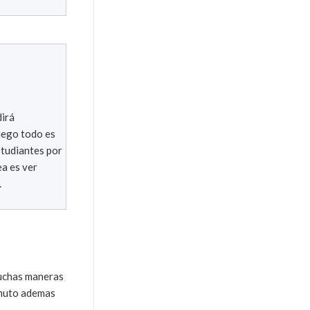
dirá
luego todo es
studiantes por
ea es ver
.
muchas maneras
inuto ademas