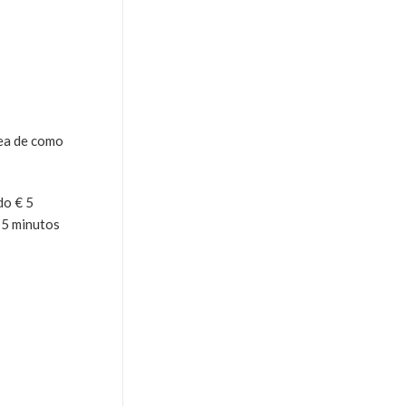
dea de como
do € 5
15 minutos