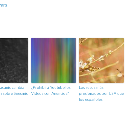
vars
lacanis cambia
¿Prohibirá Youtube los
Los rusos más
n sobre Seesmic
Videos con Anuncios?
presionados por USA que
los españoles