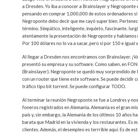
a Dresden. Yo iba a conocer a Brainslayer y Negroponte 
pensando en comprar 1,000,000 de estos ordenadores si fu
Negroponte debo decir que me cayó super bien. Pertenec
término. Simpático, inteligente, inquieto, fascinante. Iur
atentamente la presentación de Negroponte y hablamos mu
Por 100 dólares no lo va a sacar, pero si por 150 e igual v
Al llegar a Dresden nos encontramos con Brainslayer. ¡Va
presentó su empresa y su software. Como saben, en FON t
(Brainslayer). Negroponte se quedó muy sorprendido de la
con un router que tiene este software. Se puede decidir c
tráfico tipo bit torrent. Se puede configurar TODO.
Al terminar la reunión Negroponte se fue a Londres y no
foneros registrados en Alemania. Alemania es el gran mist
país y, sin embargo, la Alemania de los últimos 10 años 
barata que Madrid en la vivienda y los restaurantes. Es
clientes. Además, el desempleo es terrrible aquí. Es de e