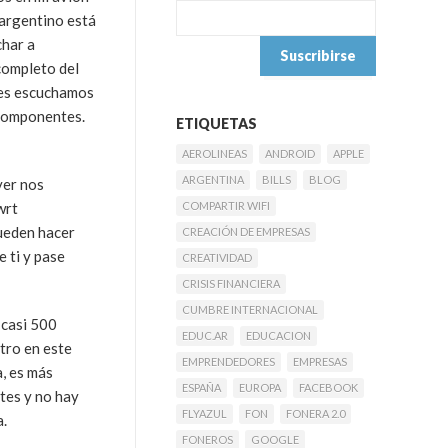
 argentino está
char a
completo del
tres escuchamos
 componentes.
ETIQUETAS
AEROLINEAS
ANDROID
APPLE
ARGENTINA
BILLS
BLOG
yer nos
wrt
COMPARTIR WIFI
pueden hacer
CREACIÓN DE EMPRESAS
 ti y pase
CREATIVIDAD
CRISIS FINANCIERA
CUMBRE INTERNACIONAL
 casi 500
EDUC.AR
EDUCACION
tro en este
EMPRENDEDORES
EMPRESAS
, es más
ESPAÑA
EUROPA
FACEBOOK
tes y no hay
FLYAZUL
FON
FONERA 2.0
a.
FONEROS
GOOGLE