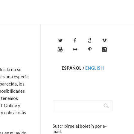
ESPAÑOL
/
ENGLISH
Burda no se
 es una especie
parecida, los
posibilidades
e tenemos
 T Online y
 y cobrar más
Suscribirse al boletín por e-
mail:
s en mi avión