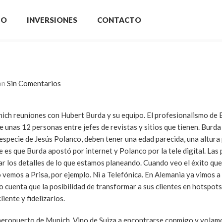
IO
INVERSIONES
CONTACTO
on
Sin Comentarios
nich reuniones con Hubert Burda y su equipo. El profesionalismo de 
 unas 12 personas entre jefes de revistas y sitios que tienen. Burda
especie de Jesús Polanco, deben tener una edad parecida, una altura 
 es que Burda apostó por internet y Polanco por la tele digital. Las 
r los detalles de lo que estamos planeando. Cuando veo el éxito qu
emos a Prisa, por ejemplo. Ni a Telefónica. En Alemania ya vimos a
cuenta que la posibilidad de transformar a sus clientes en hotspots
iente y fidelizarlos.
aeropuerto de Munich. Vino de Suiza a encontrarse conmigo y volamo