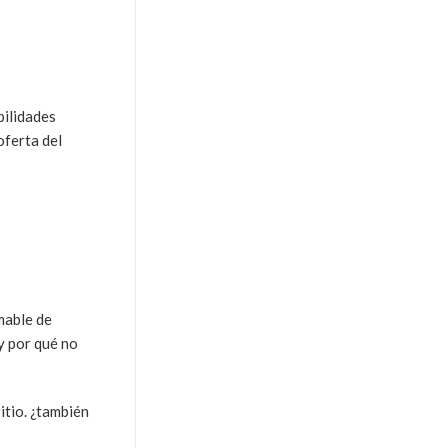
bilidades
oferta del
mable de
y por qué no
itio. ¿también