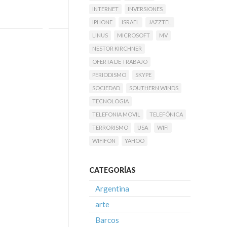
INTERNET
INVERSIONES
IPHONE
ISRAEL
JAZZTEL
LINUS
MICROSOFT
MV
NESTOR KIRCHNER
OFERTA DE TRABAJO
PERIODISMO
SKYPE
SOCIEDAD
SOUTHERN WINDS
TECNOLOGIA
TELEFONIA MOVIL
TELEFÓNICA
TERRORISMO
USA
WIFI
WIFIFON
YAHOO
CATEGORÍAS
Argentina
arte
Barcos