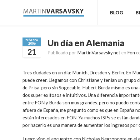
BLOG
B
Un día en Alemania
febrero
2006
21
Publicado por
MartinVarsavsky.net
en
Fon
c
Tres ciudades en un día: Munich, Dresden y Berlin. En Mu
puede creer. Llegamos con Christiane y tenían un grupo de
de Prisa, pero sin Sogecable. Hubert Burda mismo es una 
dos super exitosos e intuitivos. Una diferencia importante
entre FON y Burda son muy grandes, pero no puedo conta
afuera de España, me pregunto como es que en España no v
están interesados en FON. Ya muchos ISPs se están dando 
por hacerlo es una manera de aumentar los ingresos por cl
Luego vino el encuentro con Nicholas Negroponte en el 