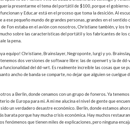
quería presentarme el tema del portátil de $100, porque el gobierno
ncionan y Educ.ar está en el proceso que toma la desición. Al escu
e a ese pequeño mundo de grandes personas, grandes en el sentido 
gi de Fon estaba en el avión con nosotros, Christiane también, y los 
cho sobre las características del portátil y los fabricantes de los
ale la pena.
ya equipo! Christiane, Brainslayer, Negroponte, Iurgi y yo. Brainsla
enemos dos versiones de software libre: las de openwrt y la de dd-
 funcionalidad del dd-wrt. Es realmente increíble las cosas que se 
uanto ancho de banda se comparte, no dejar que alguien se cuelgue de
sotros a Berlin, donde cenamos con un grupo de foneros. Ya tenemos
erio de Europa para mi. A mi me alucina el nivel de gente que encuen
ha sido un verdadero desastre económico. Berlin, donde estamos ahora
 más barata porque hay mucha crisis económica. Hay muchos restauran
stos fenómenos que tienen miles de explicaciones, pero ninguna encaj