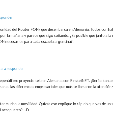
esponder
omunidad del Router FON» que desembarca en Alemania. Todos con ha
por la mañana y parece que sigo soñando. ¿Es posible que junto a la 
ON necesarios para cada escuela argentina?.
para responder
tepenúltimo proyecto teki en Alemania con EinsteiNET. ¿Serías tan a
nia, las diferencias empresariales que más te llamaron la atención 
itar mucho la movilidad. Quizás eso explique lo rápido que vas de un s
el aeropuerto? ;-D