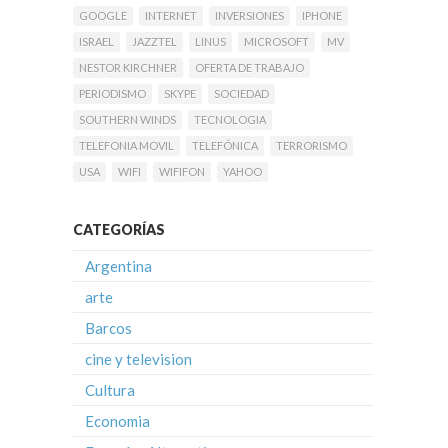
GOOGLE
INTERNET
INVERSIONES
IPHONE
ISRAEL
JAZZTEL
LINUS
MICROSOFT
MV
NESTOR KIRCHNER
OFERTA DE TRABAJO
PERIODISMO
SKYPE
SOCIEDAD
SOUTHERN WINDS
TECNOLOGIA
TELEFONIA MOVIL
TELEFÓNICA
TERRORISMO
USA
WIFI
WIFIFON
YAHOO
CATEGORÍAS
Argentina
arte
Barcos
cine y television
Cultura
Economia