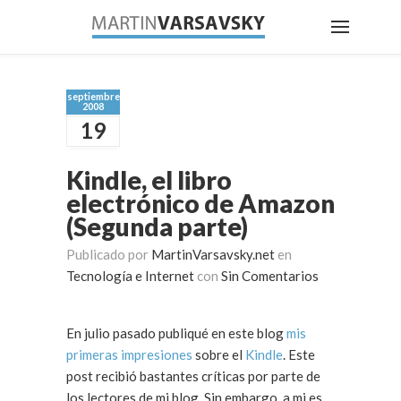
septiembre
2008
19
Kindle, el libro
electrónico de Amazon
(Segunda parte)
Publicado por
MartinVarsavsky.net
en
Tecnología e Internet
con
Sin Comentarios
En julio pasado publiqué en este blog
mis
primeras impresiones
sobre el
Kindle
. Este
post recibió bastantes críticas por parte de
los lectores de mi blog. Sin embargo, a mi es