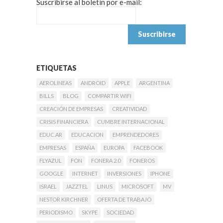
Suscribirse al boletín por e-mail:
ETIQUETAS
AEROLINEAS
ANDROID
APPLE
ARGENTINA
BILLS
BLOG
COMPARTIR WIFI
CREACIÓN DE EMPRESAS
CREATIVIDAD
CRISIS FINANCIERA
CUMBRE INTERNACIONAL
EDUC.AR
EDUCACION
EMPRENDEDORES
EMPRESAS
ESPAÑA
EUROPA
FACEBOOK
FLYAZUL
FON
FONERA 2.0
FONEROS
GOOGLE
INTERNET
INVERSIONES
IPHONE
ISRAEL
JAZZTEL
LINUS
MICROSOFT
MV
NESTOR KIRCHNER
OFERTA DE TRABAJO
PERIODISMO
SKYPE
SOCIEDAD