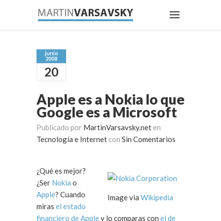
junio
2008
20
Apple es a Nokia lo que
Google es a Microsoft
Publicado por
MartinVarsavsky.net
en
Tecnología e Internet
con
Sin Comentarios
¿Qué es mejor?
¿Ser
Nokia
o
Apple
? Cuando
Image via
Wikipedia
miras
el estado
financiero de Apple
y lo comparas con
el de