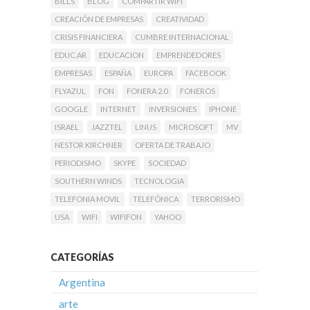
BILLS
BLOG
COMPARTIR WIFI
CREACIÓN DE EMPRESAS
CREATIVIDAD
CRISIS FINANCIERA
CUMBRE INTERNACIONAL
EDUC.AR
EDUCACION
EMPRENDEDORES
EMPRESAS
ESPAÑA
EUROPA
FACEBOOK
FLYAZUL
FON
FONERA 2.0
FONEROS
GOOGLE
INTERNET
INVERSIONES
IPHONE
ISRAEL
JAZZTEL
LINUS
MICROSOFT
MV
NESTOR KIRCHNER
OFERTA DE TRABAJO
PERIODISMO
SKYPE
SOCIEDAD
SOUTHERN WINDS
TECNOLOGIA
TELEFONIA MOVIL
TELEFÓNICA
TERRORISMO
USA
WIFI
WIFIFON
YAHOO
CATEGORÍAS
Argentina
arte