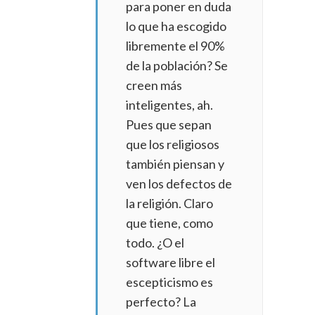
para poner en duda
lo que ha escogido
libremente el 90%
de la población? Se
creen más
inteligentes, ah.
Pues que sepan
que los religiosos
también piensan y
ven los defectos de
la religión. Claro
que tiene, como
todo. ¿O el
software libre el
escepticismo es
perfecto? La