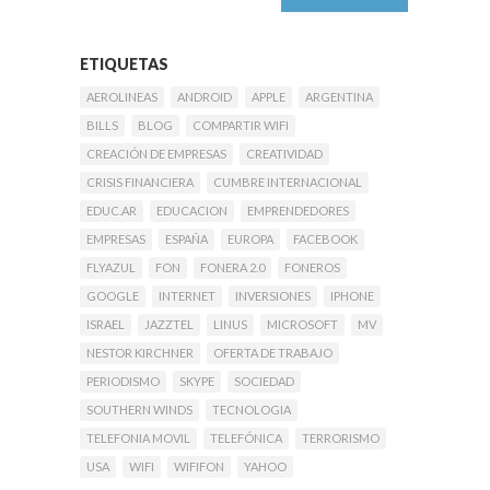
ETIQUETAS
AEROLINEAS
ANDROID
APPLE
ARGENTINA
BILLS
BLOG
COMPARTIR WIFI
CREACIÓN DE EMPRESAS
CREATIVIDAD
CRISIS FINANCIERA
CUMBRE INTERNACIONAL
EDUC.AR
EDUCACION
EMPRENDEDORES
EMPRESAS
ESPAÑA
EUROPA
FACEBOOK
FLYAZUL
FON
FONERA 2.0
FONEROS
GOOGLE
INTERNET
INVERSIONES
IPHONE
ISRAEL
JAZZTEL
LINUS
MICROSOFT
MV
NESTOR KIRCHNER
OFERTA DE TRABAJO
PERIODISMO
SKYPE
SOCIEDAD
SOUTHERN WINDS
TECNOLOGIA
TELEFONIA MOVIL
TELEFÓNICA
TERRORISMO
USA
WIFI
WIFIFON
YAHOO