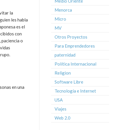
Medio Oriente
Menorca
itar la
Micro
guien les habla
aponesa es el
MV
ecibidos con
Otros Proyectos
, paciencia o
Para Emprendedores
 vidas
grupo.
paternidad
Política Internacional
Religion
Software Libre
rsonas en una
Tecnología e Internet
USA
Viajes
Web 2.0