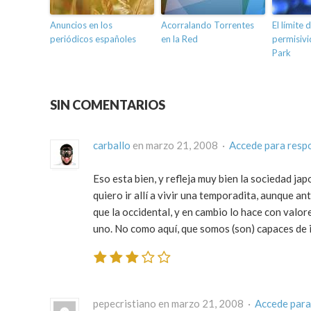
Anuncios en los
Acorralando Torrentes
El límite d
periódicos españoles
en la Red
permisiv
Park
SIN COMENTARIOS
carballo
en marzo 21, 2008 ·
Accede para resp
Eso esta bien, y refleja muy bien la sociedad j
quiero ir allí a vivir una temporadita, aunque a
que la occidental, y en cambio lo hace con valor
uno. No como aquí, que somos (son) capaces de i
pepecristiano en marzo 21, 2008 ·
Accede para