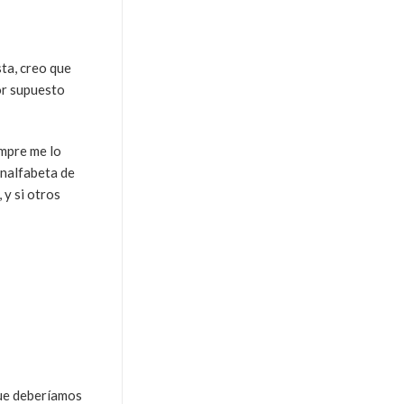
ta, creo que
or supuesto
empre me lo
analfabeta de
 y si otros
que deberíamos