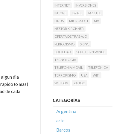
INTERNET
INVERSIONES
IPHONE
ISRAEL
JAZZTEL
LINUS
MICROSOFT
MV
NESTOR KIRCHNER
OFERTA DE TRABAJO
PERIODISMO
SKYPE
SOCIEDAD
SOUTHERN WINDS
TECNOLOGIA
TELEFONIA MOVIL
TELEFÓNICA
TERRORISMO
USA
WIFI
 algun dia
WIFIFON
YAHOO
 rapido (o mas)
tad de cada
CATEGORÍAS
Argentina
arte
Barcos