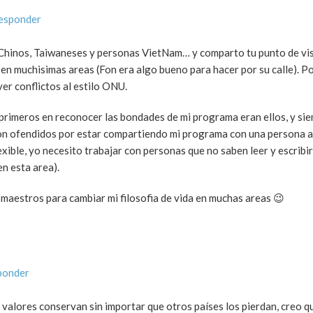
responder
Chinos, Taiwaneses y personas VietNam… y comparto tu punto de vis
a en muchisimas areas (Fon era algo bueno para hacer por su calle). P
er conflictos al estilo ONU.
 primeros en reconocer las bondades de mi programa eran ellos, y si
ieron ofendidos por estar compartiendo mi programa con una persona 
xible, yo necesito trabajar con personas que no saben leer y escribir,
n esta area).
s maestros para cambiar mi filosofia de vida en muchas areas 😉
ponder
 valores conservan sin importar que otros países los pierdan, creo 