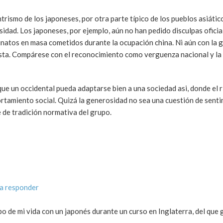
rismo de los japoneses, por otra parte típico de los pueblos asiátic
dad. Los japoneses, por ejemplo, aún no han pedido disculpas oficial
sinatos en masa cometidos durante la ocupación china. Ni aún con la g
esta. Compárese con el reconocimiento como verguenza nacional y l
que un occidental pueda adaptarse bien a una sociedad asi, donde el ri
tamiento social. Quizá la generosidad no sea una cuestión de sent
 de tradición normativa del grupo.
a responder
po de mi vida con un japonés durante un curso en Inglaterra, del que