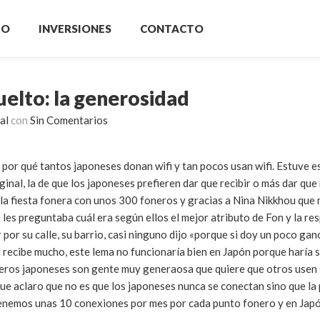
IO
INVERSIONES
CONTACTO
uelto: la generosidad
al
con
Sin Comentarios
 por qué tantos japoneses donan wifi y tan pocos usan wifi. Estuve e
ginal, la de que los japoneses prefieren dar que recibir o más dar que 
la fiesta fonera con unos 300 foneros y gracias a Nina Nikkhou que 
les preguntaba cuál era según ellos el mejor atributo de Fon y la re
por su calle, su barrio, casi ninguno dijo «porque si doy un poco ga
 recibe mucho, este lema no funcionaría bien en Japón porque haría s
neros japoneses son gente muy generaosa que quiere que otros usen 
ue aclaro que no es que los japoneses nunca se conectan sino que la
tenemos unas 10 conexiones por mes por cada punto fonero y en Japó