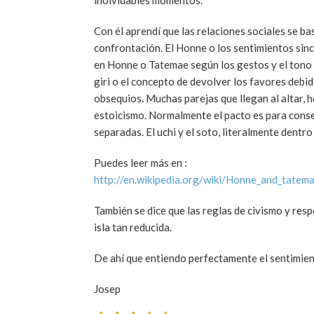
inolvidables momentos.
Con él aprendí que las relaciones sociales se ba
confrontación. El Honne o los sentimientos since
en Honne o Tatemae según los gestos y el tono d
giri o el concepto de devolver los favores debid
obsequios. Muchas parejas que llegan al altar, 
estoicismo. Normalmente el pacto es para conse
separadas. El uchi y el soto, literalmente dentro
Puedes leer más en :
http://en.wikipedia.org/wiki/Honne_and_tatem
También se dice que las reglas de civismo y re
isla tan reducida.
De ahí que entiendo perfectamente el sentimien
Josep