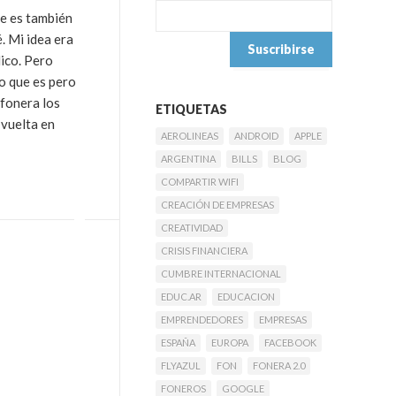
ue es también
. Mi idea era
ico. Pero
o que es pero
 fonera los
ETIQUETAS
 vuelta en
AEROLINEAS
ANDROID
APPLE
ARGENTINA
BILLS
BLOG
COMPARTIR WIFI
CREACIÓN DE EMPRESAS
CREATIVIDAD
CRISIS FINANCIERA
CUMBRE INTERNACIONAL
EDUC.AR
EDUCACION
EMPRENDEDORES
EMPRESAS
ESPAÑA
EUROPA
FACEBOOK
FLYAZUL
FON
FONERA 2.0
FONEROS
GOOGLE