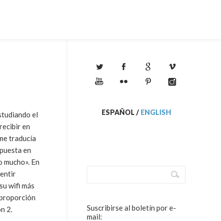
ESPAÑOL
/
ENGLISH
studiando el
recibir en
me traducía
spuesta en
no mucho». En
entir
su wifi más
 proporción
Suscribirse al boletín por e-
n 2.
mail: