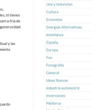
cine y television
os,
Cultura
es, ni tienen
Economia
uerra fria de
a generosidad
Energías Alternativas
enseñanza
España
tual y las
imiento
Europa
Fon
Fotografia
General
Ideas Nuevas
industria automotriz
Inversiones
Mallorca
 guardo