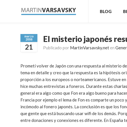
BLOG
B
El misterio japonés res
marzo
2008
21
Publicado por
MartinVarsavsky.net
en
Gener
Prometí volver de Japón con una respuesta al misterio de
tema en detalle y creo que la respuesta es la hipótesis ori
proporción a los europeos o norteamericanos. Estuve en 
hice muchas entrevistas a foneros. Durante estas charlas 
general era algo como que Fon era algo bueno para hacer 
Francia por ejemplo el lema de Fon es comparte un poco y
incómodo al fonero japonés. La conclusión es que los fo
que gente que está buscando usar wifi de los demás. Porq
entre donaciones y conexiones es diferente. En España 