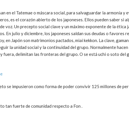
san en el Tatemae o máscara social, para salvaguardar la armonía y ev
ros, es el corazón abierto de los japoneses. Ellos pueden saber si al
e voz. Un precepto social clave y un máximo exponente de la ética j
os. En julio y diciembre, los japoneses saldan sus deudas o favores r
hoy, en Japón son matrimonios pactados, miai kekkon. La clave, gaman
guir la unidad social y la continuidad del grupo. Normalmente hacen
 y fuera, delimitan las fronteras del grupo. O se está uchi o soto del 
ae
speto se impusieron como forma de poder convivir 125 millones de pe
to tan fuerte de comunidad respecto a Fon .