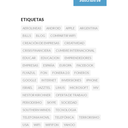
ETIQUETAS
AEROLINEAS
ANDROID
APPLE
ARGENTINA
BILLS
BLOG
COMPARTIR WIFI
CREACIÓN DE EMPRESAS
CREATIVIDAD
CRISIS FINANCIERA
CUMBRE INTERNACIONAL
EDUC.AR
EDUCACION
EMPRENDEDORES
EMPRESAS
ESPAÑA
EUROPA
FACEBOOK
FLYAZUL
FON
FONERA 2.0
FONEROS
GOOGLE
INTERNET
INVERSIONES
IPHONE
ISRAEL
JAZZTEL
LINUS
MICROSOFT
MV
NESTOR KIRCHNER
OFERTA DE TRABAJO
PERIODISMO
SKYPE
SOCIEDAD
SOUTHERN WINDS
TECNOLOGIA
TELEFONIA MOVIL
TELEFÓNICA
TERRORISMO
USA
WIFI
WIFIFON
YAHOO