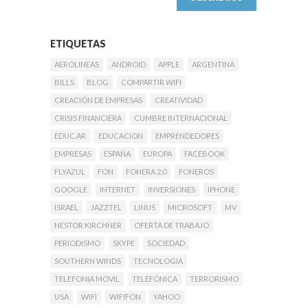
ETIQUETAS
AEROLINEAS
ANDROID
APPLE
ARGENTINA
BILLS
BLOG
COMPARTIR WIFI
CREACIÓN DE EMPRESAS
CREATIVIDAD
CRISIS FINANCIERA
CUMBRE INTERNACIONAL
EDUC.AR
EDUCACION
EMPRENDEDORES
EMPRESAS
ESPAÑA
EUROPA
FACEBOOK
FLYAZUL
FON
FONERA 2.0
FONEROS
GOOGLE
INTERNET
INVERSIONES
IPHONE
ISRAEL
JAZZTEL
LINUS
MICROSOFT
MV
NESTOR KIRCHNER
OFERTA DE TRABAJO
PERIODISMO
SKYPE
SOCIEDAD
SOUTHERN WINDS
TECNOLOGIA
TELEFONIA MOVIL
TELEFÓNICA
TERRORISMO
USA
WIFI
WIFIFON
YAHOO