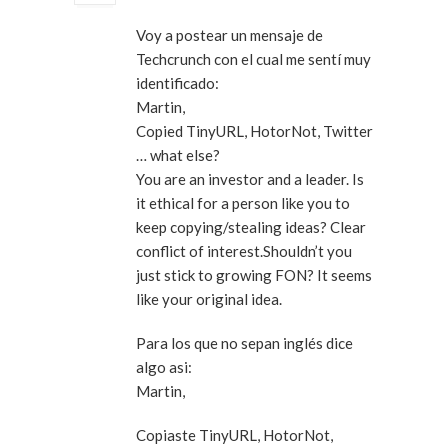
Voy a postear un mensaje de
Techcrunch con el cual me sentí muy
identificado:
Martin,
Copied TinyURL, HotorNot, Twitter
… what else?
You are an investor and a leader. Is
it ethical for a person like you to
keep copying/stealing ideas? Clear
conflict of interest.Shouldn’t you
just stick to growing FON? It seems
like your original idea.
Para los que no sepan inglés dice
algo asi:
Martin,
Copiaste TinyURL, HotorNot,