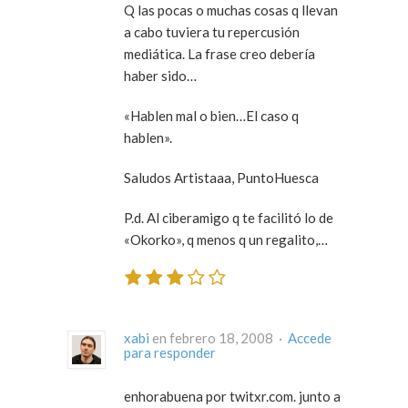
Q las pocas o muchas cosas q llevan
a cabo tuviera tu repercusión
mediática. La frase creo debería
haber sido…
«Hablen mal o bien…El caso q
hablen».
Saludos Artistaaa, PuntoHuesca
P.d. Al ciberamigo q te facilitó lo de
«Okorko», q menos q un regalito,…
xabi
en febrero 18, 2008 ·
Accede
para responder
enhorabuena por twitxr.com. junto a