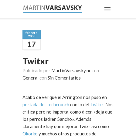
febrero
2008
17
Twitxr
Publicado por
MartinVarsavsky.net
en
General
con
Sin Comentarios
Acabo de ver que el Arrington nos puso en
portada del Techcrunch
con lo del
Twitxr
. Nos
critica pero no importa, como dicen «deja que
los perros ladren Sancho». Además
claramente hay que mejorar Twixr así como
Okorko
y muchos otros productos de