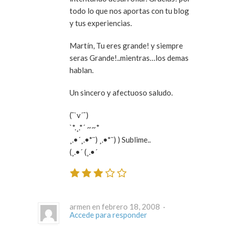
todo lo que nos aportas con tu blog
y tus experiencias.
Martín, Tu eres grande! y siempre
seras Grande!..mientras…los demas
hablan.
Un sincero y afectuoso saludo.
(¯`v´¯)
`*.¸.*´ ~~*
¸.•´¸.•*¨) ¸.•*¨) ) Sublime..
(¸.•´ (¸.•´
armen en febrero 18, 2008 ·
Accede para responder