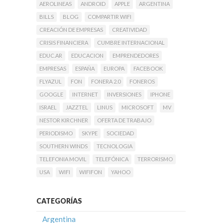
AEROLINEAS
ANDROID
APPLE
ARGENTINA
BILLS
BLOG
COMPARTIR WIFI
CREACIÓN DE EMPRESAS
CREATIVIDAD
CRISIS FINANCIERA
CUMBRE INTERNACIONAL
EDUC.AR
EDUCACION
EMPRENDEDORES
EMPRESAS
ESPAÑA
EUROPA
FACEBOOK
FLYAZUL
FON
FONERA 2.0
FONEROS
GOOGLE
INTERNET
INVERSIONES
IPHONE
ISRAEL
JAZZTEL
LINUS
MICROSOFT
MV
NESTOR KIRCHNER
OFERTA DE TRABAJO
PERIODISMO
SKYPE
SOCIEDAD
SOUTHERN WINDS
TECNOLOGIA
TELEFONIA MOVIL
TELEFÓNICA
TERRORISMO
USA
WIFI
WIFIFON
YAHOO
CATEGORÍAS
Argentina