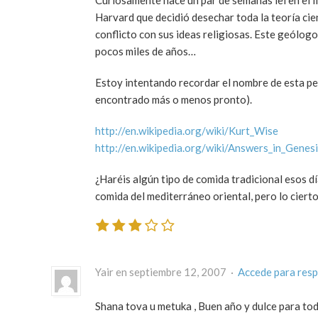
Harvard que decidió desechar toda la teoría cie
conflicto con sus ideas religiosas. Este geólog
pocos miles de años…
Estoy intentando recordar el nombre de esta per
encontrado más o menos pronto).
http://en.wikipedia.org/wiki/Kurt_Wise
http://en.wikipedia.org/wiki/Answers_in_Genes
¿Haréis algún tipo de comida tradicional esos d
comida del mediterráneo oriental, pero lo ciert
Yair en septiembre 12, 2007 ·
Accede para res
Shana tova u metuka , Buen año y dulce para tod