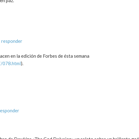
en paz.
 responder
hacen en la edición de Forbes de ésta semana
7/078.html
).
responder
libro de Dawkins «The God Delusion» un relato sobre un brillante ge