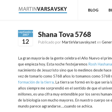
BLOG
B
Shana Tova 5768
septiembre
2007
12
Publicado por
MartinVarsavsky.net
en
Gener
La gran mayoría de la gente celebra el Año Nuevo el prim
que empieza hoy. Esta noche festejaremos
Rosh Hashana
nacimiento de Jesucristo sino que lo medimos desde hace
vez de tomarlo como 5768 años lo tomamos como 5768 mil
formación de la tierra
. La tierra se formó en lo que sería
años siempre me sorprendió en el sentido de que el univers
millones, es una cifra muy entendible por los seres humano
de la biología son mucho mayores. En nuestro cuerpo se est
mundo parece agrandarse….cuando se achica.