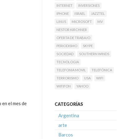
INTERNET
INVERSIONES
IPHONE
ISRAEL
JAZZTEL
LINUS
MICROSOFT
MV
NESTOR KIRCHNER
OFERTA DE TRABAJO
PERIODISMO
SKYPE
SOCIEDAD
SOUTHERN WINDS
TECNOLOGIA
TELEFONIA MOVIL
TELEFÓNICA
TERRORISMO
USA
WIFI
WIFIFON
YAHOO
 en el mes de
CATEGORÍAS
Argentina
arte
Barcos