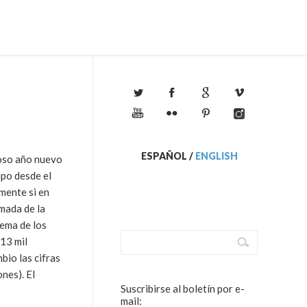
ESPAÑOL
/
ENGLISH
ioso año nuevo
mpo desde el
mente si en
mada de la
tema de los
 13 mil
bio las cifras
nes). El
Suscribirse al boletín por e-
mail: