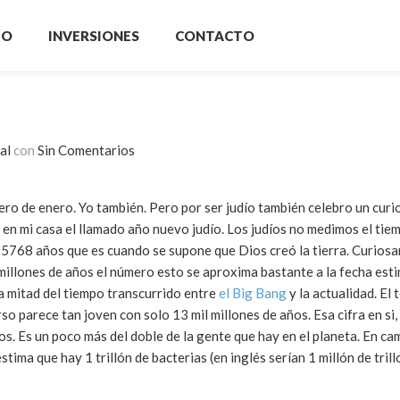
IO
INVERSIONES
CONTACTO
al
con
Sin Comentarios
ero de enero. Yo también. Pero por ser judío también celebro un cur
en mi casa el llamado año nuevo judío. Los judíos no medimos el tie
 5768 años que es cuando se supone que Dios creó la tierra. Curiosa
lones de años el número esto se aproxima bastante a la fecha esti
 la mitad del tiempo transcurrido entre
el Big Bang
y la actualidad. El 
o parece tan joven con solo 13 mil millones de años. Esa cifra en si,
s. Es un poco más del doble de la gente que hay en el planeta. En cam
ima que hay 1 trillón de bacterias (en inglés serían 1 millón de trillo