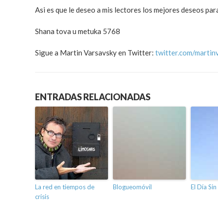
Asi es que le deseo a mis lectores los mejores deseos par
Shana tova u metuka 5768
Sigue a Martin Varsavsky en Twitter:
twitter.com/martin
ENTRADAS RELACIONADAS
La red en tiempos de
Blogueomóvil
El Día Sin
crisis