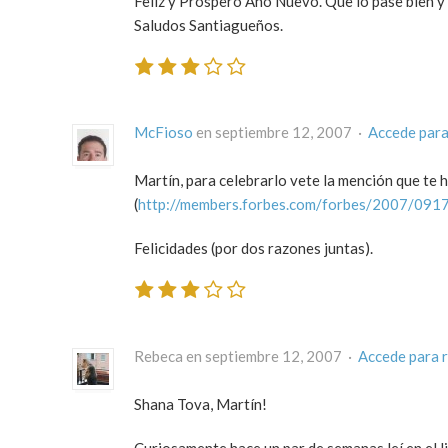
Feliz y Prospero Año Nuevo. Que lo pase bien y 
Saludos Santiagueños.
McFioso
en septiembre 12, 2007 ·
Accede para
Martín, para celebrarlo vete la mención que te 
(
http://members.forbes.com/forbes/2007/091
Felicidades (por dos razones juntas).
Rebeca en septiembre 12, 2007 ·
Accede para 
Shana Tova, Martín!
Curiosamente hace un par de semanas leí en el 