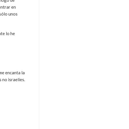
entrar en
 sólo unos
te lo he
me encanta la
 no israelíes.