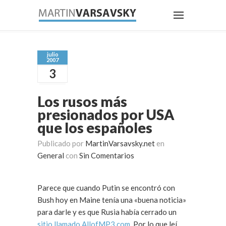
julio
2007
3
Los rusos más
presionados por USA
que los españoles
Publicado por
MartinVarsavsky.net
en
General
con
Sin Comentarios
Parece que cuando Putin se encontró con
Bush hoy en Maine tenía una «buena noticia»
para darle y es que Rusia había cerrado un
sitio llamado AllofMP3.com
. Por lo que leí