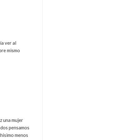
a ver al
mpre mismo
ez una mujer
 Todos pensamos
uchisimo menos