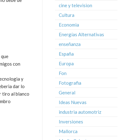
 no debe de
cine y television
Cultura
Economia
Energías Alternativas
enseñanza
España
s que
Europa
emigos con
Fon
tecnologia y
Fotografia
eberia dar lo
General
 tiro al blanco
hombro
Ideas Nuevas
industria automotriz
Inversiones
Mallorca