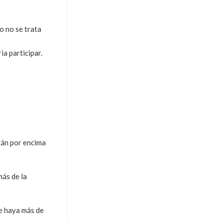
o no se trata
a participar.
stán por encima
más de la
ue haya más de