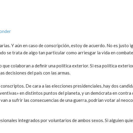
ponder
rias. Y aún en caso de conscripción, estoy de acuerdo. No es justo i
do se trata de algo tan particular como arriesgar la vida en combate
 que colaboran a definir una política exterior. Si esa política exter
s decisiones del país con las armas.
onscriptos. De cara a las elecciones presidenciales, hay dos candid
entivas» en distintos puntos del planeta, y un demócrata en contra 
van a sufrir las consecuencias de una guerra, podrían votar al neoc
sionales integrados por voluntarios de ambos sexos. Si alguien quier