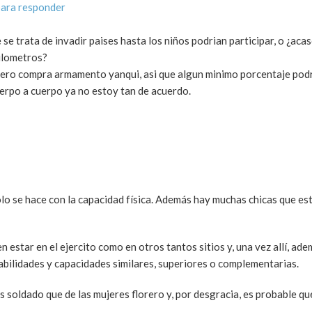
ara responder
se trata de invadir paises hasta los niños podrian participar, o ¿acas
kilometros?
 pero compra armamento yanqui, asi que algun minimo porcentaje podri
cuerpo a cuerpo ya no estoy tan de acuerdo.
sólo se hace con la capacidad física. Además hay muchas chicas que e
 estar en el ejercito como en otros tantos sitios y, una vez allí, ade
abilidades y capacidades similares, superiores o complementarias.
s soldado que de las mujeres florero y, por desgracia, es probable q