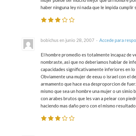
mujer puede ser mucho mejor que un hombre por l
haber ninguna ley ni nada que le impida cumplir 
bobichus en junio 28, 2007 ·
Accede para resp
El hombre promedio es totalmente incapaz de ven
nombraste, asi que no deberiamos hablar de inf
capacidades significativamente inferiores en l
Obviamente una mujer de eeuu o israel con el de
armamento que hace esa desproporcion de fuerza)
mismo que sea un hombre una mujer o un simio bie
con arabes brutos que les van a pelear con piedr
haciendo mas daño pero con el mismo resultado 