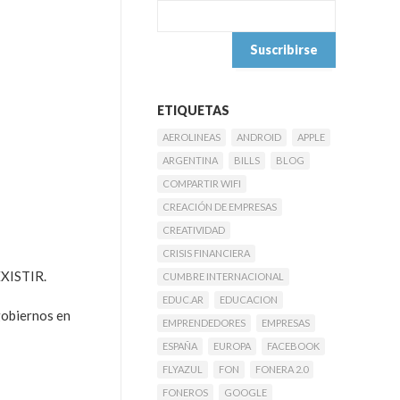
ETIQUETAS
AEROLINEAS
ANDROID
APPLE
ARGENTINA
BILLS
BLOG
COMPARTIR WIFI
CREACIÓN DE EMPRESAS
CREATIVIDAD
CRISIS FINANCIERA
 EXISTIR.
CUMBRE INTERNACIONAL
EDUC.AR
EDUCACION
gobiernos en
EMPRENDEDORES
EMPRESAS
ESPAÑA
EUROPA
FACEBOOK
FLYAZUL
FON
FONERA 2.0
FONEROS
GOOGLE