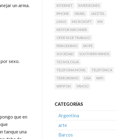
anejar un arma.
INTERNET
INVERSIONES
IPHONE
ISRAEL
JAZZTEL
LINUS
MICROSOFT
MV
NESTOR KIRCHNER
OFERTA DE TRABAJO
PERIODISMO
SKYPE
SOCIEDAD
SOUTHERN WINDS
 por sexo.
TECNOLOGIA
TELEFONIA MOVIL
TELEFÓNICA
TERRORISMO
USA
WIFI
WIFIFON
YAHOO
CATEGORÍAS
Argentina
upongo que en
nque
arte
un tanque una
Barcos