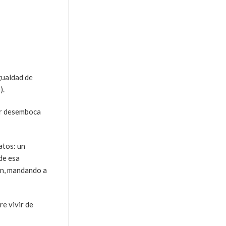
gualdad de
).
ior desemboca
atos: un
de esa
on, mandando a
e vivir de