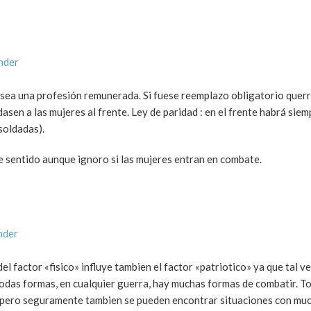
nder
 sea una profesión remunerada. Si fuese reemplazo obligatorio querrí
asen a las mujeres al frente. Ley de paridad : en el frente habrá sie
soldadas).
e sentido aunque ignoro si las mujeres entran en combate.
nder
l factor «fisico» influye tambien el factor «patriotico» ya que tal v
e todas formas, en cualquier guerra, hay muchas formas de combatir.
s, pero seguramente tambien se pueden encontrar situaciones con m