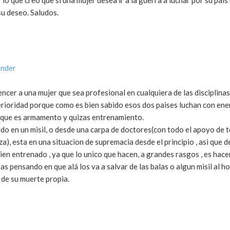
o que creo que si una mujer desea ir a la guerra a luchar por su pais
su deseo. Saludos.
onder
cer a una mujer que sea profesional en cualquiera de las disciplina
erioridad porque como es bien sabido esos dos paises luchan con en
o que es armamento y quizas entrenamiento.
do en un misil, o desde una carpa de doctores(con todo el apoyo de 
, esta en una situacion de supremacia desde el principio , asi que d
n entrenado , ya que lo unico que hacen, a grandes rasgos , es hacer
as pensando en que alá los va a salvar de las balas o algun misil al 
de su muerte propia.