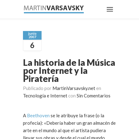
junio
2007
6
La historia de la Música
por Internet y la
Piratería
Publicado por
MartinVarsavsky.net
en
Tecnología e Internet
con
Sin Comentarios
A
Beethoven
se le atribuye la frase (o la
profecía): «Debería haber un gran almacén de
arte en el mundo al que el artista pudiera
llevar sus obras y desde el cual el mundo