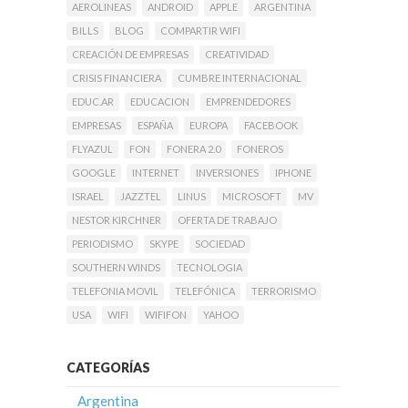
AEROLINEAS
ANDROID
APPLE
ARGENTINA
BILLS
BLOG
COMPARTIR WIFI
CREACIÓN DE EMPRESAS
CREATIVIDAD
CRISIS FINANCIERA
CUMBRE INTERNACIONAL
EDUC.AR
EDUCACION
EMPRENDEDORES
EMPRESAS
ESPAÑA
EUROPA
FACEBOOK
FLYAZUL
FON
FONERA 2.0
FONEROS
GOOGLE
INTERNET
INVERSIONES
IPHONE
ISRAEL
JAZZTEL
LINUS
MICROSOFT
MV
NESTOR KIRCHNER
OFERTA DE TRABAJO
PERIODISMO
SKYPE
SOCIEDAD
SOUTHERN WINDS
TECNOLOGIA
TELEFONIA MOVIL
TELEFÓNICA
TERRORISMO
USA
WIFI
WIFIFON
YAHOO
CATEGORÍAS
Argentina