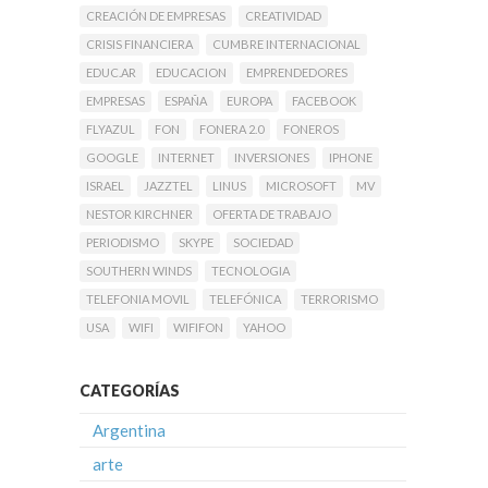
CREACIÓN DE EMPRESAS
CREATIVIDAD
CRISIS FINANCIERA
CUMBRE INTERNACIONAL
EDUC.AR
EDUCACION
EMPRENDEDORES
EMPRESAS
ESPAÑA
EUROPA
FACEBOOK
FLYAZUL
FON
FONERA 2.0
FONEROS
GOOGLE
INTERNET
INVERSIONES
IPHONE
ISRAEL
JAZZTEL
LINUS
MICROSOFT
MV
NESTOR KIRCHNER
OFERTA DE TRABAJO
PERIODISMO
SKYPE
SOCIEDAD
SOUTHERN WINDS
TECNOLOGIA
TELEFONIA MOVIL
TELEFÓNICA
TERRORISMO
USA
WIFI
WIFIFON
YAHOO
CATEGORÍAS
Argentina
arte