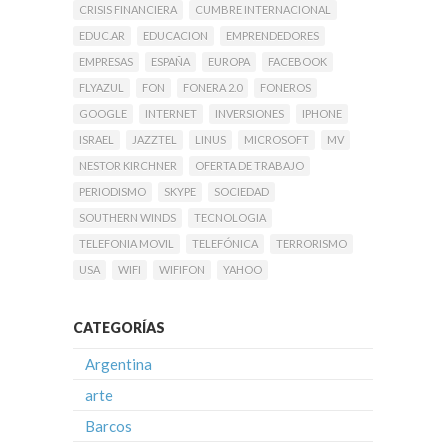
CRISIS FINANCIERA
CUMBRE INTERNACIONAL
EDUC.AR
EDUCACION
EMPRENDEDORES
EMPRESAS
ESPAÑA
EUROPA
FACEBOOK
FLYAZUL
FON
FONERA 2.0
FONEROS
GOOGLE
INTERNET
INVERSIONES
IPHONE
ISRAEL
JAZZTEL
LINUS
MICROSOFT
MV
NESTOR KIRCHNER
OFERTA DE TRABAJO
PERIODISMO
SKYPE
SOCIEDAD
SOUTHERN WINDS
TECNOLOGIA
TELEFONIA MOVIL
TELEFÓNICA
TERRORISMO
USA
WIFI
WIFIFON
YAHOO
CATEGORÍAS
Argentina
arte
Barcos