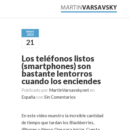
mayo
2010
21
Los teléfonos listos
(smartphones) son
bastante lentorros
cuando los enciendes
Publicado por
MartinVarsavsky.net
en
España
con
Sin Comentarios
En este video muestro la increible cantidad
de tiempo que tardan los Blackberries,
iPhones y Nexus One para iniciar. Cuesta