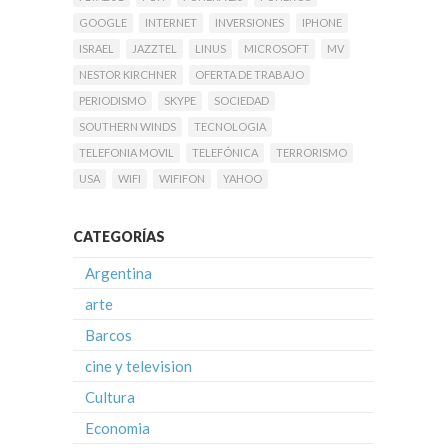
GOOGLE
INTERNET
INVERSIONES
IPHONE
ISRAEL
JAZZTEL
LINUS
MICROSOFT
MV
NESTOR KIRCHNER
OFERTA DE TRABAJO
PERIODISMO
SKYPE
SOCIEDAD
SOUTHERN WINDS
TECNOLOGIA
TELEFONIA MOVIL
TELEFÓNICA
TERRORISMO
USA
WIFI
WIFIFON
YAHOO
CATEGORÍAS
Argentina
arte
Barcos
cine y television
Cultura
Economia