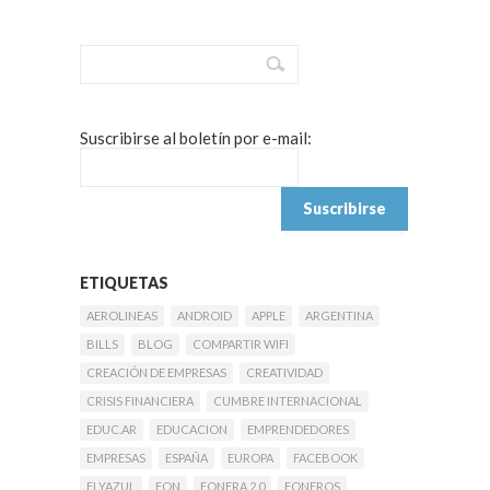
Suscribirse al boletín por e-mail:
ETIQUETAS
AEROLINEAS
ANDROID
APPLE
ARGENTINA
BILLS
BLOG
COMPARTIR WIFI
CREACIÓN DE EMPRESAS
CREATIVIDAD
CRISIS FINANCIERA
CUMBRE INTERNACIONAL
EDUC.AR
EDUCACION
EMPRENDEDORES
EMPRESAS
ESPAÑA
EUROPA
FACEBOOK
FLYAZUL
FON
FONERA 2.0
FONEROS