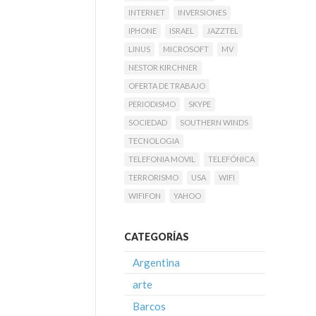
INTERNET
INVERSIONES
IPHONE
ISRAEL
JAZZTEL
LINUS
MICROSOFT
MV
NESTOR KIRCHNER
OFERTA DE TRABAJO
PERIODISMO
SKYPE
SOCIEDAD
SOUTHERN WINDS
TECNOLOGIA
TELEFONIA MOVIL
TELEFÓNICA
TERRORISMO
USA
WIFI
WIFIFON
YAHOO
CATEGORÍAS
Argentina
arte
Barcos