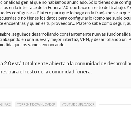
uncionalidad genial que no habíamos anunciado. Sólo tienes que confi
os en la interface de la Fonera 2.0, que hace el resto del trabajo. Y
uedes configurar a Platero para que lo haga en la franja horaria que 
recuerdas o no tienes los datos para configurarlo (como me suele ocu
s te encuentras y quién es tu proveedor… Platero sabe como seguir, a
umbre, seguimos desarrollando constantemente nuevas funcionalida
trabajando en una nueva y mejor interfaz, VPN, y desarrollando un 
 medida que los vamos enconrando.
ra 2.0 está totalmente abierta a la comunidad de desarroll
nes para el resto de la comunidad fonera.
DSHARE
TORRENT DOWNLOADER
YOUTUBE UPLOADER