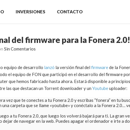
IO
INVERSIONES
CONTACTO
nal del firmware para la Fonera 2.0
on
Sin Comentarios
ro equipo de desarrollo
lanzó
la versión final del
firmware
de la Foner
todo el equipo de FON que participó en el desarrollo del firmware por
outer que hemos fabricado hasta ahora. Estará disponible a principios 
ntre las que destacan un Torrent downloader y un
Youtube
uploader:
era vez que te conectes a tu Fonera 2.0 y escribas “fonera” en tu bus
en una carpeta que se llame «youtube» y conéctalo a la Fonera 2.0… 
luego a tu Fonera 2.0, que luego los volverá bajará para ti. La gran v
s o dejar de navegar en la web. Puedes apagar el ordenador e irte a d