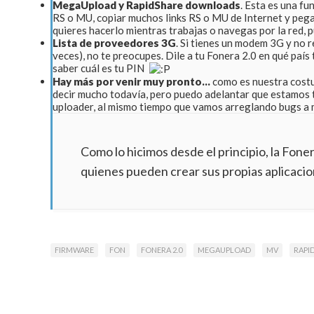
MegaUpload y RapidShare downloads
. Esta es una f
RS o MU, copiar muchos links RS o MU de Internet y pegarl
quieres hacerlo mientras trabajas o navegas por la red, p
Lista de proveedores 3G
. Si tienes un modem 3G y no 
veces), no te preocupes. Dile a tu Fonera 2.0 en qué paí
saber cuál es tu PIN
Hay más por venir muy pronto…
como es nuestra cost
decir mucho todavía, pero puedo adelantar que estamos 
uploader, al mismo tiempo que vamos arreglando bugs a
Como lo hicimos desde el principio, la Fone
quienes pueden crear sus propias aplicacio
FIRMWARE
FON
FONERA 2.0
MEGAUPLOAD
MV
RAPI