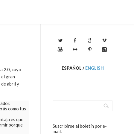
!
ESPAÑOL
/
ENGLISH
a 2.0, cuyo
 el gran
de abril y
cador.
verás como tus
entaja es que
ormir porque
Suscribirse al boletín por e-
mail: