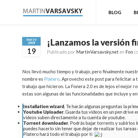
BLOG
B
¡Lanzamos la versión fi
marzo
2009
19
Publicado por
MartinVarsavsky.net
en
Fon
c
Nos llevó mucho tiempo y trabajo, pero finalmente nuest
nombre es
Platero
. Aprovecho este post para felicitar a 
trabajo que hicieron. La Fonera 2.0 es de lejos el mejor r
estas son algunas de las funcionalidades que incluye y e
Installation wizard
. Te harán algunas preguntas la prim
Youtube Uploader
. Guarda tus videos en un pen drive 
videos suben directamente a tu cuenta de youtube.
Torrent downloader
. Podrás bajar torrents y subirlos 
puedes hacerlo sin tener que dejar de realizar tus tarea
Platero hará todo el trabajo por ti