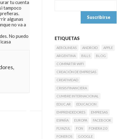
gurar tu cuenta
 si tampoco
prefieras.
rrir algunas
unque no va a
des. No puedo
ETIQUETAS
Picasa
AEROLINEAS
ANDROID
APPLE
ARGENTINA
BILLS
BLOG
COMPARTIR WIFI
adores,
CREACIÓN DE EMPRESAS
CREATIVIDAD
CRISIS FINANCIERA
CUMBRE INTERNACIONAL
EDUC.AR
EDUCACION
EMPRENDEDORES
EMPRESAS
ESPAÑA
EUROPA
FACEBOOK
FLYAZUL
FON
FONERA 2.0
FONEROS
GOOGLE