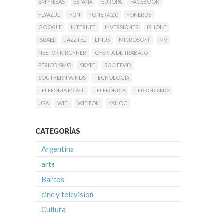
EMPRESAS
ESPAÑA
EUROPA
FACEBOOK
FLYAZUL
FON
FONERA 2.0
FONEROS
GOOGLE
INTERNET
INVERSIONES
IPHONE
ISRAEL
JAZZTEL
LINUS
MICROSOFT
MV
NESTOR KIRCHNER
OFERTA DE TRABAJO
PERIODISMO
SKYPE
SOCIEDAD
SOUTHERN WINDS
TECNOLOGIA
TELEFONIA MOVIL
TELEFÓNICA
TERRORISMO
USA
WIFI
WIFIFON
YAHOO
CATEGORÍAS
Argentina
arte
Barcos
cine y television
Cultura