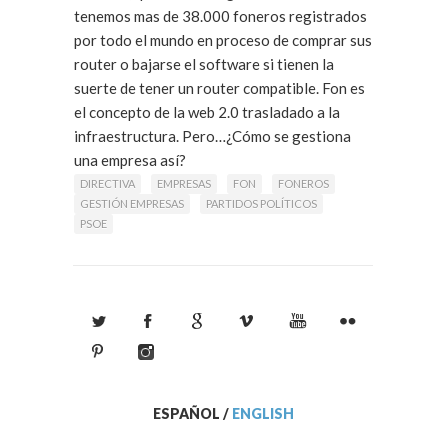
tenemos mas de 38.000 foneros registrados
por todo el mundo en proceso de comprar sus
router o bajarse el software si tienen la
suerte de tener un router compatible. Fon es
el concepto de la web 2.0 trasladado a la
infraestructura. Pero…¿Cómo se gestiona
una empresa así?
Leer Más
DIRECTIVA
EMPRESAS
FON
FONEROS
GESTIÓN EMPRESAS
PARTIDOS POLÍTICOS
PSOE
ESPAÑOL
/
ENGLISH