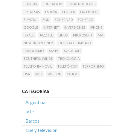
EDUC.AR
EDUCACION
EMPRENDEDORES
EMPRESAS
ESPAÑA
EUROPA
FACEBOOK
FLYAZUL
FON
FONERA 2.0
FONEROS
GOOGLE
INTERNET
INVERSIONES
IPHONE
ISRAEL
JAZZTEL
LINUS
MICROSOFT
MV
NESTOR KIRCHNER
OFERTA DE TRABAJO
PERIODISMO
SKYPE
SOCIEDAD
SOUTHERN WINDS
TECNOLOGIA
TELEFONIA MOVIL
TELEFÓNICA
TERRORISMO
USA
WIFI
WIFIFON
YAHOO
CATEGORÍAS
Argentina
arte
Barcos
cine y television