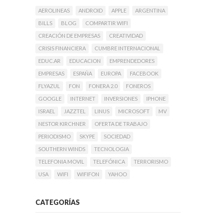
AEROLINEAS
ANDROID
APPLE
ARGENTINA
BILLS
BLOG
COMPARTIR WIFI
CREACIÓN DE EMPRESAS
CREATIVIDAD
CRISIS FINANCIERA
CUMBRE INTERNACIONAL
EDUC.AR
EDUCACION
EMPRENDEDORES
EMPRESAS
ESPAÑA
EUROPA
FACEBOOK
FLYAZUL
FON
FONERA 2.0
FONEROS
GOOGLE
INTERNET
INVERSIONES
IPHONE
ISRAEL
JAZZTEL
LINUS
MICROSOFT
MV
NESTOR KIRCHNER
OFERTA DE TRABAJO
PERIODISMO
SKYPE
SOCIEDAD
SOUTHERN WINDS
TECNOLOGIA
TELEFONIA MOVIL
TELEFÓNICA
TERRORISMO
USA
WIFI
WIFIFON
YAHOO
CATEGORÍAS