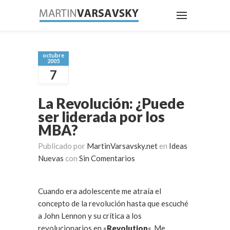
octubre
2005
7
La Revolución: ¿Puede
ser liderada por los
MBA?
Publicado por
MartinVarsavsky.net
en
Ideas
Nuevas
con
Sin Comentarios
Cuando era adolescente me atraía el
concepto de la revolución hasta que escuché
a John Lennon y su crítica a los
revolucionarios en «
Revolution
«. Me