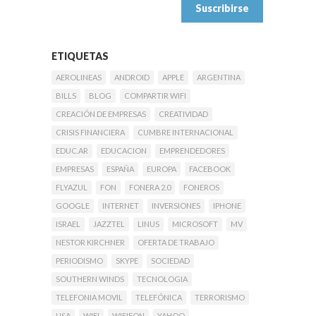
ETIQUETAS
AEROLINEAS
ANDROID
APPLE
ARGENTINA
BILLS
BLOG
COMPARTIR WIFI
CREACIÓN DE EMPRESAS
CREATIVIDAD
CRISIS FINANCIERA
CUMBRE INTERNACIONAL
EDUC.AR
EDUCACION
EMPRENDEDORES
EMPRESAS
ESPAÑA
EUROPA
FACEBOOK
FLYAZUL
FON
FONERA 2.0
FONEROS
GOOGLE
INTERNET
INVERSIONES
IPHONE
ISRAEL
JAZZTEL
LINUS
MICROSOFT
MV
NESTOR KIRCHNER
OFERTA DE TRABAJO
PERIODISMO
SKYPE
SOCIEDAD
SOUTHERN WINDS
TECNOLOGIA
TELEFONIA MOVIL
TELEFÓNICA
TERRORISMO
USA
WIFI
WIFIFON
YAHOO