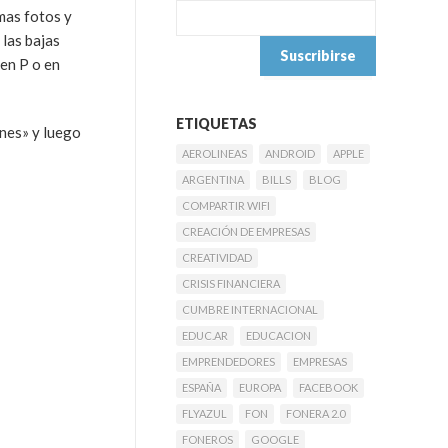
mas fotos y
 las bajas
 en P o en
ETIQUETAS
nes» y luego
AEROLINEAS
ANDROID
APPLE
ARGENTINA
BILLS
BLOG
COMPARTIR WIFI
CREACIÓN DE EMPRESAS
CREATIVIDAD
CRISIS FINANCIERA
CUMBRE INTERNACIONAL
EDUC.AR
EDUCACION
EMPRENDEDORES
EMPRESAS
ESPAÑA
EUROPA
FACEBOOK
FLYAZUL
FON
FONERA 2.0
FONEROS
GOOGLE