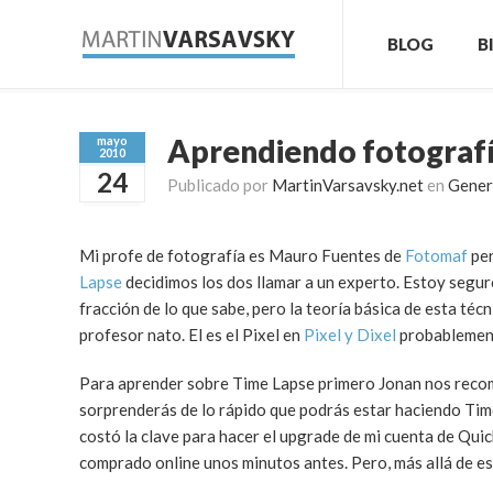
BLOG
B
Aprendiendo fotografí
mayo
2010
24
Publicado por
MartinVarsavsky.net
en
Gener
Mi profe de fotografía es Mauro Fuentes de
Fotomaf
per
Lapse
decidimos los dos llamar a un experto. Estoy segur
fracción de lo que sabe, pero la teoría básica de esta té
profesor nato. El es el Pixel en
Pixel y Dixel
probablement
Para aprender sobre Time Lapse primero Jonan nos rec
sorprenderás de lo rápido que podrás estar haciendo Time
costó la clave para hacer el upgrade de mi cuenta de Qui
comprado online unos minutos antes. Pero, más allá de est