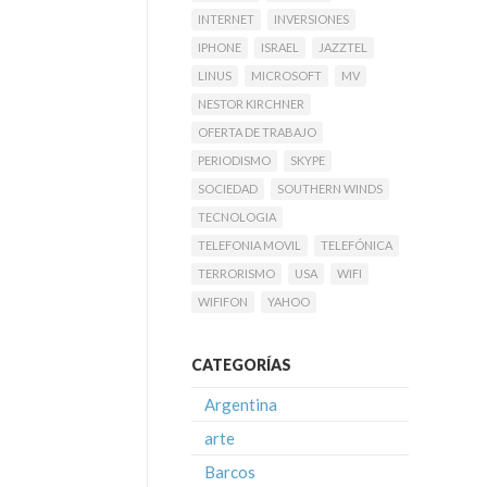
INTERNET
INVERSIONES
IPHONE
ISRAEL
JAZZTEL
LINUS
MICROSOFT
MV
NESTOR KIRCHNER
OFERTA DE TRABAJO
PERIODISMO
SKYPE
SOCIEDAD
SOUTHERN WINDS
TECNOLOGIA
TELEFONIA MOVIL
TELEFÓNICA
TERRORISMO
USA
WIFI
WIFIFON
YAHOO
CATEGORÍAS
Argentina
arte
Barcos