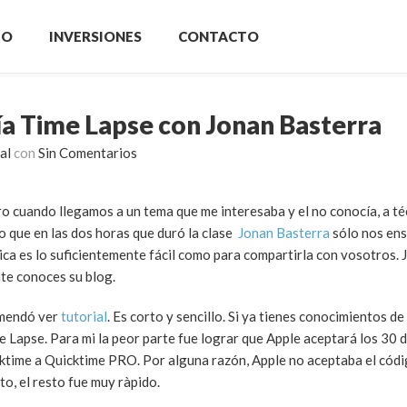
IO
INVERSIONES
CONTACTO
a Time Lapse con Jonan Basterra
al
con
Sin Comentarios
o cuando llegamos a un tema que me interesaba y el no conocía, a t
o que en las dos horas que duró la clase
Jonan Basterra
sólo nos en
cnica es lo suficientemente fácil como para compartirla con vosotros. 
e conoces su blog.
omendó ver
tutorial
. Es corto y sencillo. Si ya tienes conocimientos de
 Lapse. Para mi la peor parte fue lograr que Apple aceptará los 30 
cktime a Quicktime PRO. Por alguna razón, Apple no aceptaba el cód
o, el resto fue muy ràpido.