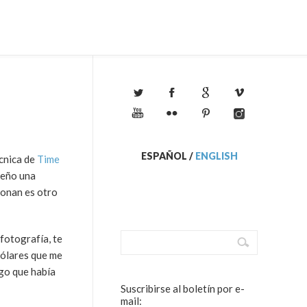
ESPAÑOL
/
ENGLISH
écnica de
Time
seño una
Jonan es otro
 fotografía, te
dólares que me
igo que había
Suscribirse al boletín por e-
mail: