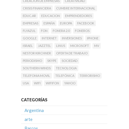
CREACIÓN DE EMPRESAS
CREATIVIDAD
CRISIS FINANCIERA
CUMBRE INTERNACIONAL
EDUC.AR
EDUCACION
EMPRENDEDORES
EMPRESAS
ESPAÑA
EUROPA
FACEBOOK
FLYAZUL
FON
FONERA 2.0
FONEROS
GOOGLE
INTERNET
INVERSIONES
IPHONE
ISRAEL
JAZZTEL
LINUS
MICROSOFT
MV
NESTOR KIRCHNER
OFERTA DE TRABAJO
PERIODISMO
SKYPE
SOCIEDAD
SOUTHERN WINDS
TECNOLOGIA
TELEFONIA MOVIL
TELEFÓNICA
TERRORISMO
USA
WIFI
WIFIFON
YAHOO
CATEGORÍAS
Argentina
arte
Barcos