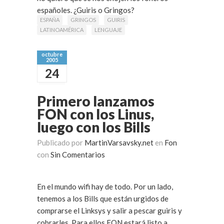
españoles. ¿Guiris o Gringos?
ESPAÑA
GRINGOS
GUIRIS
LATINOAMÉRICA
LENGUAJE
octubre
2005
24
Primero lanzamos
FON con los Linus,
luego con los Bills
Publicado por
MartinVarsavsky.net
en
Fon
con
Sin Comentarios
En el mundo wifi hay de todo. Por un lado,
tenemos a los Bills que están urgidos de
comprarse el Linksys y salir a pescar guiris y
cobrarles. Para ellos FON estará listo a