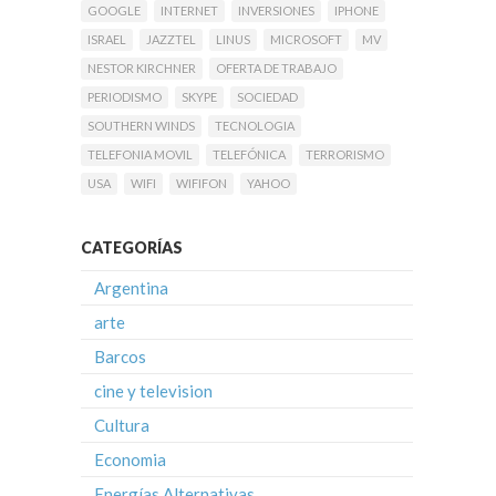
GOOGLE
INTERNET
INVERSIONES
IPHONE
ISRAEL
JAZZTEL
LINUS
MICROSOFT
MV
NESTOR KIRCHNER
OFERTA DE TRABAJO
PERIODISMO
SKYPE
SOCIEDAD
SOUTHERN WINDS
TECNOLOGIA
TELEFONIA MOVIL
TELEFÓNICA
TERRORISMO
USA
WIFI
WIFIFON
YAHOO
CATEGORÍAS
Argentina
arte
Barcos
cine y television
Cultura
Economia
Energías Alternativas