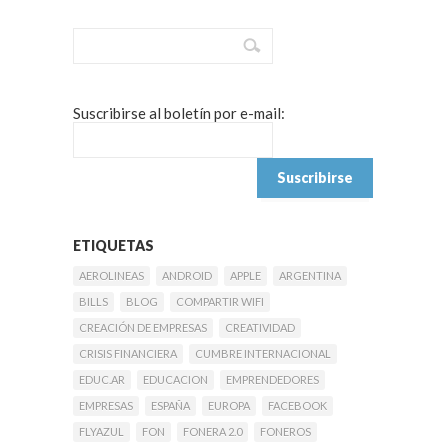
Suscribirse al boletín por e-mail:
ETIQUETAS
AEROLINEAS
ANDROID
APPLE
ARGENTINA
BILLS
BLOG
COMPARTIR WIFI
CREACIÓN DE EMPRESAS
CREATIVIDAD
CRISIS FINANCIERA
CUMBRE INTERNACIONAL
EDUC.AR
EDUCACION
EMPRENDEDORES
EMPRESAS
ESPAÑA
EUROPA
FACEBOOK
FLYAZUL
FON
FONERA 2.0
FONEROS