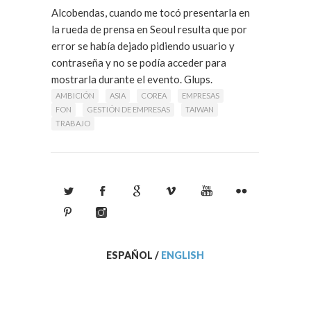
Alcobendas, cuando me tocó presentarla en
la rueda de prensa en Seoul resulta que por
error se había dejado pidiendo usuario y
contraseña y no se podía acceder para
mostrarla durante el evento. Glups.
Leer Más
AMBICIÓN
ASIA
COREA
EMPRESAS
FON
GESTIÓN DE EMPRESAS
TAIWAN
TRABAJO
ESPAÑOL
/
ENGLISH