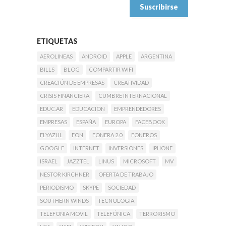
ETIQUETAS
AEROLINEAS
ANDROID
APPLE
ARGENTINA
BILLS
BLOG
COMPARTIR WIFI
CREACIÓN DE EMPRESAS
CREATIVIDAD
CRISIS FINANCIERA
CUMBRE INTERNACIONAL
EDUC.AR
EDUCACION
EMPRENDEDORES
EMPRESAS
ESPAÑA
EUROPA
FACEBOOK
FLYAZUL
FON
FONERA 2.0
FONEROS
GOOGLE
INTERNET
INVERSIONES
IPHONE
ISRAEL
JAZZTEL
LINUS
MICROSOFT
MV
NESTOR KIRCHNER
OFERTA DE TRABAJO
PERIODISMO
SKYPE
SOCIEDAD
SOUTHERN WINDS
TECNOLOGIA
TELEFONIA MOVIL
TELEFÓNICA
TERRORISMO