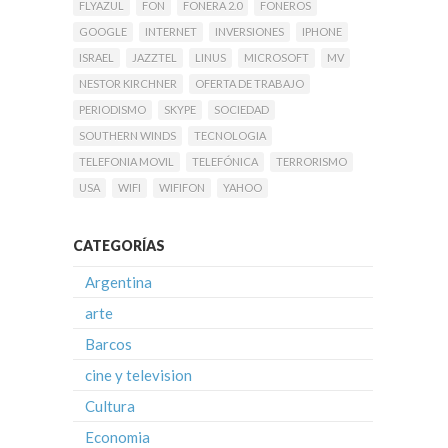
FLYAZUL
FON
FONERA 2.0
FONEROS
GOOGLE
INTERNET
INVERSIONES
IPHONE
ISRAEL
JAZZTEL
LINUS
MICROSOFT
MV
NESTOR KIRCHNER
OFERTA DE TRABAJO
PERIODISMO
SKYPE
SOCIEDAD
SOUTHERN WINDS
TECNOLOGIA
TELEFONIA MOVIL
TELEFÓNICA
TERRORISMO
USA
WIFI
WIFIFON
YAHOO
CATEGORÍAS
Argentina
arte
Barcos
cine y television
Cultura
Economia