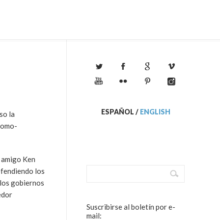
ESPAÑOL
/
ENGLISH
so la
ónomo-
i amigo Ken
efendiendo los
 los gobiernos
edor
Suscribirse al boletín por e-
mail: