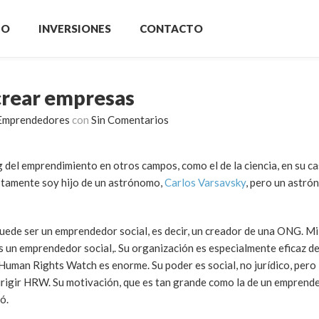
IO
INVERSIONES
CONTACTO
crear empresas
Emprendedores
con
Sin Comentarios
 del emprendimiento en otros campos, como el de la ciencia, en su ca
stamente soy hijo de un astrónomo,
Carlos Varsavsky
, pero un astr
uede ser un emprendedor social, es decir, un creador de una ONG. M
es un emprendedor social,. Su organización es especialmente eficaz d
uman Rights Watch es enorme. Su poder es social, no jurídico, pero
irigir HRW. Su motivación, que es tan grande como la de un emprend
ó.