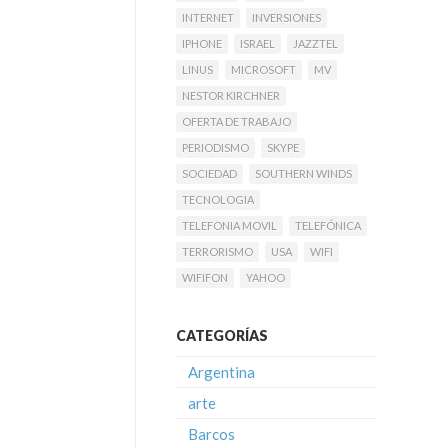
INTERNET
INVERSIONES
IPHONE
ISRAEL
JAZZTEL
LINUS
MICROSOFT
MV
NESTOR KIRCHNER
OFERTA DE TRABAJO
PERIODISMO
SKYPE
SOCIEDAD
SOUTHERN WINDS
TECNOLOGIA
TELEFONIA MOVIL
TELEFÓNICA
TERRORISMO
USA
WIFI
WIFIFON
YAHOO
CATEGORÍAS
Argentina
arte
Barcos