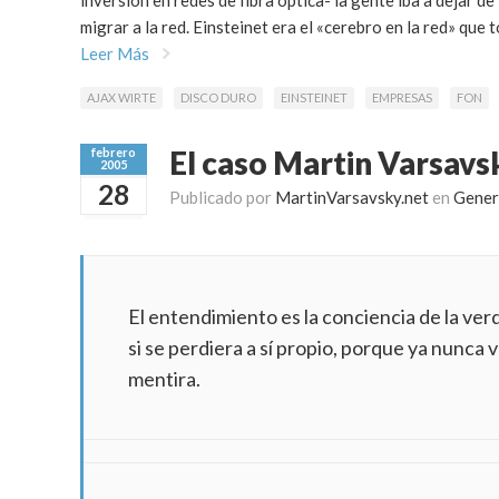
inversión en redes de fibra óptica- la gente iba a dejar d
migrar a la red. Einsteinet era el «cerebro en la red» que 
Leer Más
AJAX WIRTE
DISCO DURO
EINSTEINET
EMPRESAS
FON
El caso Martin Varsavs
febrero
2005
28
Publicado por
MartinVarsavsky.net
en
Gener
El entendimiento es la conciencia de la verd
si se perdiera a sí propio, porque ya nunca 
mentira.