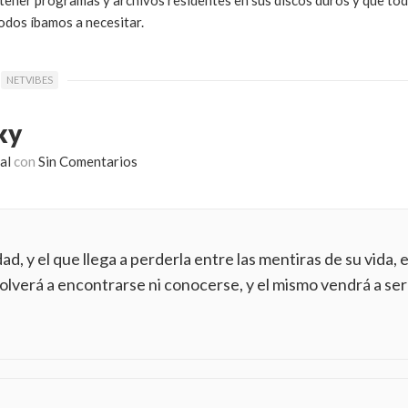
e tener programas y archivos residentes en sus discos duros y que tod
todos íbamos a necesitar.
NETVIBES
ky
al
con
Sin Comentarios
ad, y el que llega a perderla entre las mentiras de su vida,
volverá a encontrarse ni conocerse, y el mismo vendrá a ser