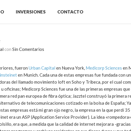
IO
INVERSIONES
CONTACTO
e
al
con
Sin Comentarios
eriores, fueron
Urban Capital
en Nueva York,
Medicorp Sciences
en M
insteinet
en Munich. Cada una de estas empresas fue fundada con un
doras del llamado movimiento loft en Soho y Tribeca, por el cual c
 u oficinas; Medicorp Sciences fue una de las primeras empresas que 
rimera red pan europea de fibra óptica; Jazztel construyó la primera r
alternativo de telecomunicaciones cotizado en la bolsa de España; Y
estas empresas está mi gran ojo negro, la empresa en la que perdí 35
teinet era un ASP (Application Service Provider). La idea «rompedora»
illo, era que, a medida que la calidad de internet mejorara -gracias