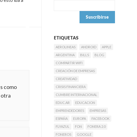
o esto iba a
ETIQUETAS
AEROLINEAS
ANDROID
APPLE
ARGENTINA
BILLS
BLOG
COMPARTIR WIFI
CREACIÓN DE EMPRESAS
CREATIVIDAD
 es como
CRISIS FINANCIERA
 otra
CUMBRE INTERNACIONAL
EDUC.AR
EDUCACION
EMPRENDEDORES
EMPRESAS
ESPAÑA
EUROPA
FACEBOOK
FLYAZUL
FON
FONERA 2.0
FONEROS
GOOGLE