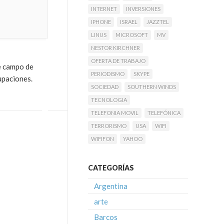
INTERNET
INVERSIONES
IPHONE
ISRAEL
JAZZTEL
LINUS
MICROSOFT
MV
NESTOR KIRCHNER
OFERTA DE TRABAJO
de campo de
PERIODISMO
SKYPE
upaciones.
SOCIEDAD
SOUTHERN WINDS
TECNOLOGIA
TELEFONIA MOVIL
TELEFÓNICA
TERRORISMO
USA
WIFI
WIFIFON
YAHOO
CATEGORÍAS
Argentina
arte
Barcos