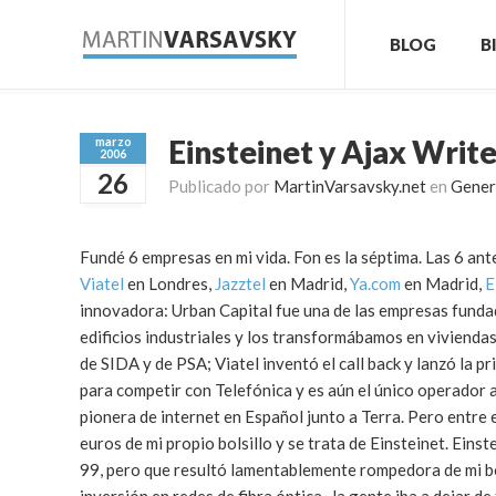
BLOG
B
Einsteinet y Ajax Writ
marzo
2006
26
Publicado por
MartinVarsavsky.net
en
Gener
Fundé 6 empresas en mi vida. Fon es la séptima. Las 6 ant
Viatel
en Londres,
Jazztel
en Madrid,
Ya.com
en Madrid,
E
innovadora: Urban Capital fue una de las empresas funda
edificios industriales y los transformábamos en viviendas
de SIDA y de PSA; Viatel inventó el call back y lanzó la p
para competir con Telefónica y es aún el único operador 
pionera de internet en Español junto a Terra. Pero entre 
euros de mi propio bolsillo y se trata de Einsteinet. Eins
99, pero que resultó lamentablemente rompedora de mi bols