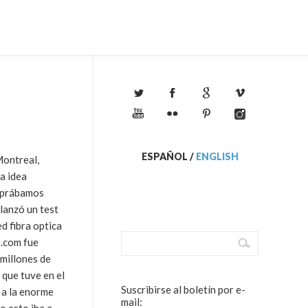
ESPAÑOL
/
ENGLISH
ontreal,
a idea
omprábamos
lanzó un test
ed fibra optica
a.com fue
 millones de
 que tuve en el
Suscribirse al boletín por e-
 a la enorme
mail: