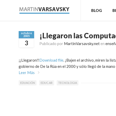
BLOG
B
¡Llegaron las Computad
octubre
2005
3
Publicado por
MartinVarsavsky.net
en
enseñ
¡¡Llegaron!!
Download file
. ¡Bajen el archivo, miren la li
gobierno de De la Rúa en el 2000 y sólo llegó de la mano 
Leer Más
EDUACIÓN
EDUC.AR
TECNOLOGIA