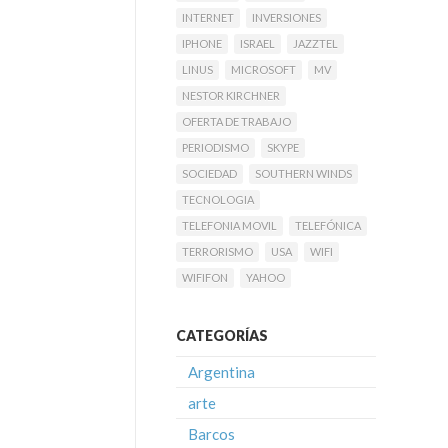
INTERNET
INVERSIONES
IPHONE
ISRAEL
JAZZTEL
LINUS
MICROSOFT
MV
NESTOR KIRCHNER
OFERTA DE TRABAJO
PERIODISMO
SKYPE
SOCIEDAD
SOUTHERN WINDS
TECNOLOGIA
TELEFONIA MOVIL
TELEFÓNICA
TERRORISMO
USA
WIFI
WIFIFON
YAHOO
CATEGORÍAS
Argentina
arte
Barcos