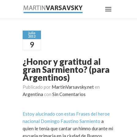
julio
2012
9
¿Honor y gratitud al
gran Sarmiento? (para
Argentinos)
Publicado por
MartinVarsavsky.net
en
Argentina
con
Sin Comentarios
Estoy alucinado con estas Frases del heroe
nacional Domingo Faustino Sarmiento
a
quien le tenía que cantar un himno durante mi
escuela primaria en la ciudad de Buenos