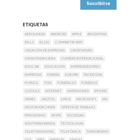
ETIQUETAS
AEROLINEAS
ANDROID
APPLE
ARGENTINA
BILLS
BLOG
COMPARTIR WIFI
CREACIÓN DE EMPRESAS
CREATIVIDAD
CRISIS FINANCIERA
CUMBRE INTERNACIONAL
EDUC.AR
EDUCACION
EMPRENDEDORES
EMPRESAS
ESPAÑA
EUROPA
FACEBOOK
FLYAZUL
FON
FONERA 2.0
FONEROS
GOOGLE
INTERNET
INVERSIONES
IPHONE
ISRAEL
JAZZTEL
LINUS
MICROSOFT
MV
NESTOR KIRCHNER
OFERTA DE TRABAJO
PERIODISMO
SKYPE
SOCIEDAD
SOUTHERN WINDS
TECNOLOGIA
TELEFONIA MOVIL
TELEFÓNICA
TERRORISMO
USA
WIFI
WIFIFON
YAHOO