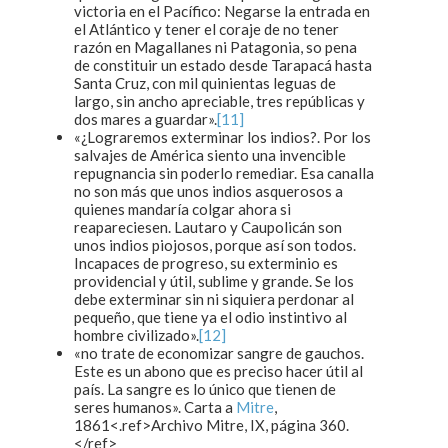
victoria en el Pacífico: Negarse la entrada en
el Atlántico y tener el coraje de no tener
razón en Magallanes ni Patagonia, so pena
de constituir un estado desde Tarapacá hasta
Santa Cruz, con mil quinientas leguas de
largo, sin ancho apreciable, tres repúblicas y
dos mares a guardar».
[11]
«¿Lograremos exterminar los indios?. Por los
salvajes de América siento una invencible
repugnancia sin poderlo remediar. Esa canalla
no son más que unos indios asquerosos a
quienes mandaría colgar ahora si
reapareciesen. Lautaro y Caupolicán son
unos indios piojosos, porque así son todos.
Incapaces de progreso, su exterminio es
providencial y útil, sublime y grande. Se los
debe exterminar sin ni siquiera perdonar al
pequeño, que tiene ya el odio instintivo al
hombre civilizado».
[12]
«no trate de economizar sangre de gauchos.
Este es un abono que es preciso hacer útil al
país. La sangre es lo único que tienen de
seres humanos». Carta a
Mitre
,
1861<.ref>Archivo Mitre, IX, página 360.
</ref>