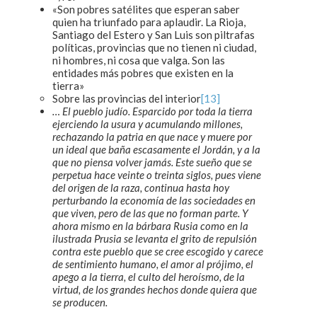
«Son pobres satélites que esperan saber
quien ha triunfado para aplaudir. La Rioja,
Santiago del Estero y San Luis son piltrafas
políticas, provincias que no tienen ni ciudad,
ni hombres, ni cosa que valga. Son las
entidades más pobres que existen en la
tierra»
Sobre las provincias del interior
[13]
… El pueblo judío. Esparcido por toda la tierra
ejerciendo la usura y acumulando millones,
rechazando la patria en que nace y muere por
un ideal que baña escasamente el Jordán, y a la
que no piensa volver jamás. Este sueño que se
perpetua hace veinte o treinta siglos, pues viene
del origen de la raza, continua hasta hoy
perturbando la economía de las sociedades en
que viven, pero de las que no forman parte. Y
ahora mismo en la bárbara Rusia como en la
ilustrada Prusia se levanta el grito de repulsión
contra este pueblo que se cree escogido y carece
de sentimiento humano, el amor al prójimo, el
apego a la tierra, el culto del heroísmo, de la
virtud, de los grandes hechos donde quiera que
se producen.