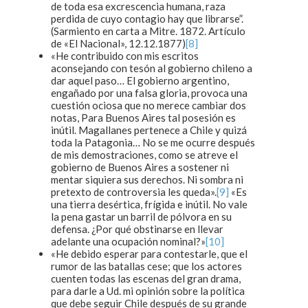
de toda esa excrescencia humana, raza
perdida de cuyo contagio hay que librarse”.
(Sarmiento en carta a Mitre. 1872. Artículo
de «El Nacional», 12.12.1877)
[8]
«He contribuido con mis escritos
aconsejando con tesón al gobierno chileno a
dar aquel paso… El gobierno argentino,
engañado por una falsa gloria, provoca una
cuestión ociosa que no merece cambiar dos
notas, Para Buenos Aires tal posesión es
inútil. Magallanes pertenece a Chile y quizá
toda la Patagonia… No se me ocurre después
de mis demostraciones, como se atreve el
gobierno de Buenos Aires a sostener ni
mentar siquiera sus derechos. Ni sombra ni
pretexto de controversia les queda».
[9]
«Es
una tierra desértica, frígida e inútil. No vale
la pena gastar un barril de pólvora en su
defensa. ¿Por qué obstinarse en llevar
adelante una ocupación nominal?»
[10]
«He debido esperar para contestarle, que el
rumor de las batallas cese; que los actores
cuenten todas las escenas del gran drama,
para darle a Ud. mi opinión sobre la política
que debe seguir Chile después de su grande