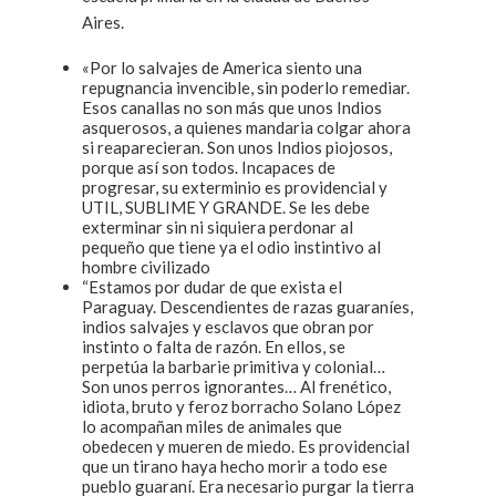
Aires.
«Por lo salvajes de America siento una
repugnancia invencible, sin poderlo remediar.
Esos canallas no son más que unos Indios
asquerosos, a quienes mandaria colgar ahora
si reaparecieran. Son unos Indios piojosos,
porque así son todos. Incapaces de
progresar, su exterminio es providencial y
UTIL, SUBLIME Y GRANDE. Se les debe
exterminar sin ni siquiera perdonar al
pequeño que tiene ya el odio instintivo al
hombre civilizado
“Estamos por dudar de que exista el
Paraguay. Descendientes de razas guaraníes,
indios salvajes y esclavos que obran por
instinto o falta de razón. En ellos, se
perpetúa la barbarie primitiva y colonial…
Son unos perros ignorantes… Al frenético,
idiota, bruto y feroz borracho Solano López
lo acompañan miles de animales que
obedecen y mueren de miedo. Es providencial
que un tirano haya hecho morir a todo ese
pueblo guaraní. Era necesario purgar la tierra