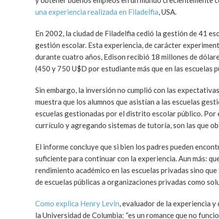
y obtener buenos empleos en un mundo crecientemente c
una experiencia realizada en Filadelfia
, USA.
En 2002, la ciudad de Filadelfia cedió la gestión de 41 es
gestión escolar. Esta experiencia, de carácter experiment
durante cuatro años, Edison recibió 18 millones de dólar
(450 y 750 U$D por estudiante más que en las escuelas pú
Sin embargo, la inversión no cumplió con las expectativa
muestra que los alumnos que asistían a las escuelas ges
escuelas gestionadas por el distrito escolar público. Por
currículo y agregando sistemas de tutoría, son las que o
El informe concluye que si bien los padres pueden encont
suficiente para continuar con la experiencia. Aun más: qu
rendimiento académico en las escuelas privadas sino que 
de escuelas públicas a organizaciones privadas como solu
Como explica Henry Levin
, evaluador de la experiencia y
la Universidad de Columbia: “es un romance que no funcio