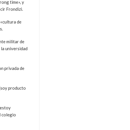
rong time», y
cir Frondizi.
 «cultura de
s.
te militar de
 la universidad
on privada de
 (soy producto
 estoy
l colegio