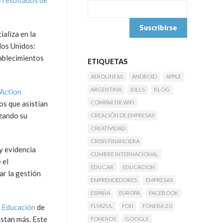
s resultados de
ializa en la
dos Unidos:
tablecimientos
ETIQUETAS
AEROLINEAS
ANDROID
APPLE
ARGENTINA
BILLS
BLOG
 Action
os que asistían
COMPARTIR WIFI
izando su
CREACIÓN DE EMPRESAS
CREATIVIDAD
CRISIS FINANCIERA
y evidencia
CUMBRE INTERNACIONAL
 el
EDUC.AR
EDUCACION
ar la gestión
EMPRENDEDORES
EMPRESAS
ESPAÑA
EUROPA
FACEBOOK
la Educación
de
FLYAZUL
FON
FONERA 2.0
estan más. Este
FONEROS
GOOGLE