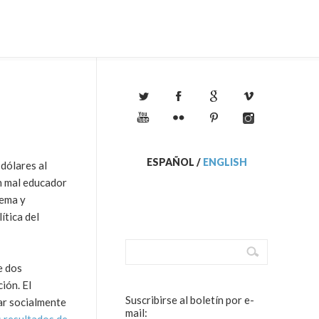
ESPAÑOL
/
ENGLISH
dólares al
n mal educador
tema y
ítica del
e dos
ión. El
Suscribirse al boletín por e-
ar socialmente
mail: