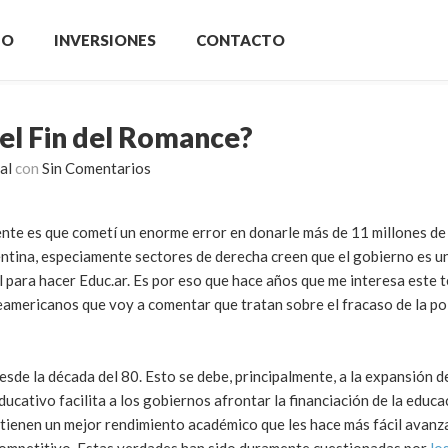
IO
INVERSIONES
CONTACTO
¿el Fin del Romance?
al
con
Sin Comentarios
ente es que cometí un enorme error en donarle más de 11 millones de 
ntina, especiamente sectores de derecha creen que el gobierno es u
 para hacer Educ.ar. Es por eso que hace años que me interesa este 
eamericanos que voy a comentar que tratan sobre el fracaso de la pol
esde la década del 80. Esto se debe, principalmente, a la expansión d
ducativo facilita a los gobiernos afrontar la financiación de la educac
 tienen un mejor rendimiento académico que les hace más fácil avanz