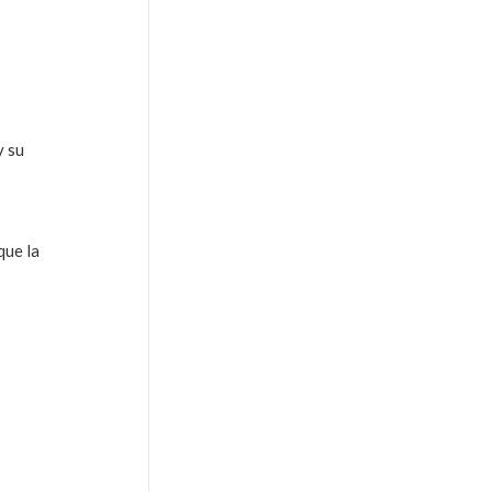
y su
que la