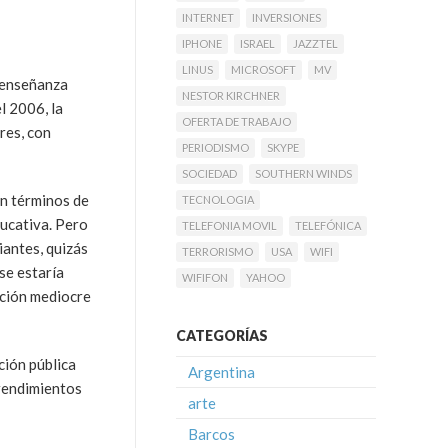
INTERNET
INVERSIONES
IPHONE
ISRAEL
JAZZTEL
LINUS
MICROSOFT
MV
a enseñanza
NESTOR KIRCHNER
l 2006, la
OFERTA DE TRABAJO
res, con
PERIODISMO
SKYPE
SOCIEDAD
SOUTHERN WINDS
en términos de
TECNOLOGIA
ducativa. Pero
TELEFONIA MOVIL
TELEFÓNICA
iantes, quizás
TERRORISMO
USA
WIFI
se estaría
WIFIFON
YAHOO
ación mediocre
CATEGORÍAS
ción pública
Argentina
 rendimientos
arte
Barcos