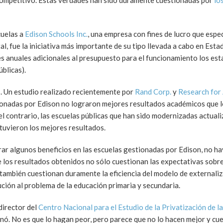
ompetitivo. Estas verdades han sido duramente cuestionadas por
lo
cuelas a
Edison Schools Inc.
, una empresa con fines de lucro que espec
al, fue la iniciativa más importante de su tipo llevada a cabo en Esta
es anuales adicionales al presupuesto para el funcionamiento los es
blicas).
s. Un estudio realizado recientemente por
Rand Corp.
y
Research for
tionadas por Edison no lograron mejores resultados académicos que l
 el contrario, las escuelas públicas que han sido modernizadas actual
btuvieron los mejores resultados.
rar algunos beneficios en las escuelas gestionadas por Edison, no ha
e los resultados obtenidos no sólo cuestionan las expectativas sobre
también cuestionan duramente la eficiencia del modelo de externaliz
ción al problema de la educación primaria y secundaria.
 director del
Centro Nacional para el Estudio de la Privatización de 
nó. No es que lo hagan peor, pero parece que no lo hacen mejor y cu