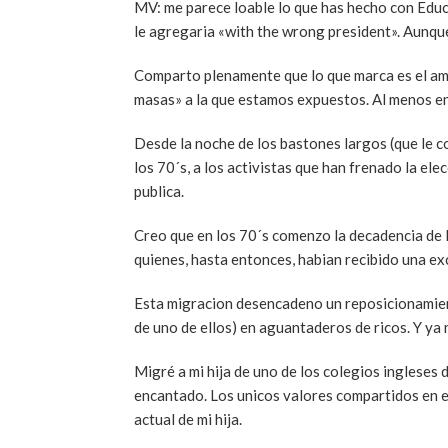
MV: me parece loable lo que has hecho con Educ
le agregaria «with the wrong president». Aunque 
Comparto plenamente que lo que marca es el ambi
masas» a la que estamos expuestos. Al menos en 
Desde la noche de los bastones largos (que le c
los 70´s, a los activistas que han frenado la el
publica.
Creo que en los 70´s comenzo la decadencia de 
quienes, hasta entonces, habian recibido una ex
Esta migracion desencadeno un reposicionamient
de uno de ellos) en aguantaderos de ricos. Y ya
Migré a mi hija de uno de los colegios ingleses 
encantado. Los unicos valores compartidos en ese
actual de mi hija.