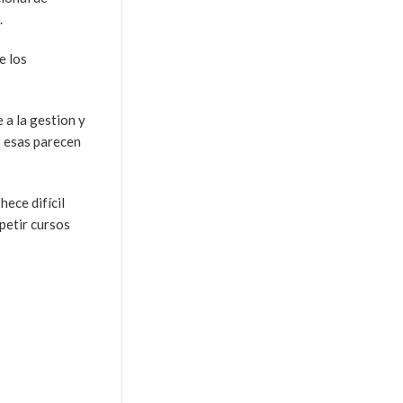
.
e los
 a la gestion y
o esas parecen
hece difícil
petir cursos