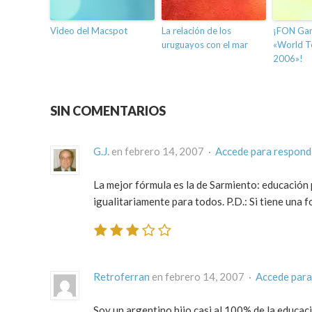
Video del Macspot
La relación de los
¡FON Gan
uruguayos con el mar
«World T
2006»!
SIN COMENTARIOS
G.J.
en febrero 14, 2007 ·
Accede para respond
La mejor fórmula es la de Sarmiento: educación pú
igualitariamente para todos. P.D.: Si tiene una f
Retroferran
en febrero 14, 2007 ·
Accede para
Soy un argentino hijo casi al 100% de la educaci