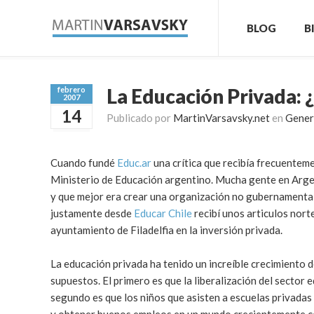
BLOG
B
La Educación Privada: 
febrero
2007
14
Publicado por
MartinVarsavsky.net
en
Gener
Cuando fundé
Educ.ar
una crítica que recibía frecuentem
Ministerio de Educación argentino. Mucha gente en Arge
y que mejor era crear una organización no gubernamental
justamente desde
Educar Chile
recibí unos articulos nort
ayuntamiento de Filadelfia en la inversión privada.
La educación privada ha tenido un increíble crecimiento d
supuestos. El primero es que la liberalización del sector e
segundo es que los niños que asisten a escuelas privadas