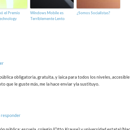
ó el Premio
Windows Mobile es
¿Somos Socialistas?
echnology
Terriblemente Lento
er
blica obligatoria, gratuita, y laica para todos los niveles, accesible
oto que le guste más, me la hace enviar yla sustituyo.
 responder
ón pública: escuela, colegio (Otto Krause) y universidad estatal (Na