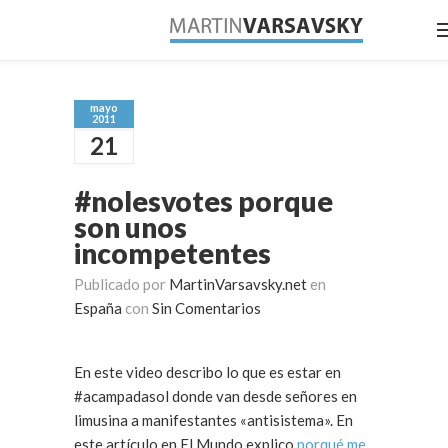
mayo
2011
21
#nolesvotes porque
son unos
incompetentes
Publicado por
MartinVarsavsky.net
en
España
con
Sin Comentarios
En este video describo lo que es estar en
#acampadasol donde van desde señores en
limusina a manifestantes «antisistema». En
este artículo en El Mundo explico
porqué me