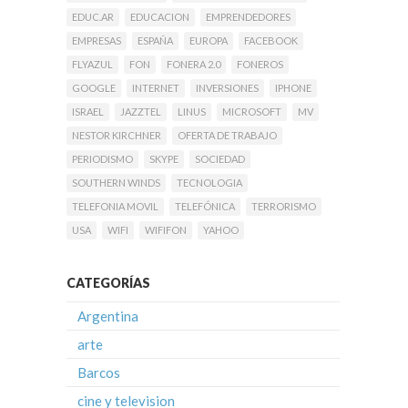
EDUC.AR
EDUCACION
EMPRENDEDORES
EMPRESAS
ESPAÑA
EUROPA
FACEBOOK
FLYAZUL
FON
FONERA 2.0
FONEROS
GOOGLE
INTERNET
INVERSIONES
IPHONE
ISRAEL
JAZZTEL
LINUS
MICROSOFT
MV
NESTOR KIRCHNER
OFERTA DE TRABAJO
PERIODISMO
SKYPE
SOCIEDAD
SOUTHERN WINDS
TECNOLOGIA
TELEFONIA MOVIL
TELEFÓNICA
TERRORISMO
USA
WIFI
WIFIFON
YAHOO
CATEGORÍAS
Argentina
arte
Barcos
cine y television