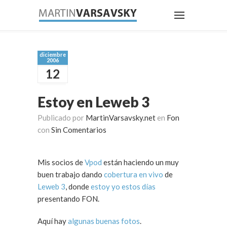
diciembre
2006
12
Estoy en Leweb 3
Publicado por
MartinVarsavsky.net
en
Fon
con
Sin Comentarios
Mis socios de
Vpod
están haciendo un muy
buen trabajo dando
cobertura en vivo
de
Leweb 3
, donde
estoy yo estos días
presentando FON.
Aquí hay
algunas buenas fotos
.