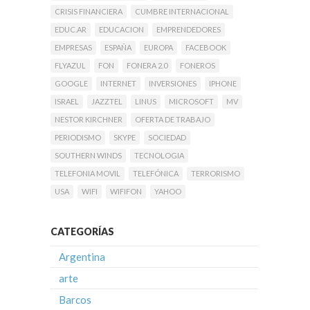
CRISIS FINANCIERA
CUMBRE INTERNACIONAL
EDUC.AR
EDUCACION
EMPRENDEDORES
EMPRESAS
ESPAÑA
EUROPA
FACEBOOK
FLYAZUL
FON
FONERA 2.0
FONEROS
GOOGLE
INTERNET
INVERSIONES
IPHONE
ISRAEL
JAZZTEL
LINUS
MICROSOFT
MV
NESTOR KIRCHNER
OFERTA DE TRABAJO
PERIODISMO
SKYPE
SOCIEDAD
SOUTHERN WINDS
TECNOLOGIA
TELEFONIA MOVIL
TELEFÓNICA
TERRORISMO
USA
WIFI
WIFIFON
YAHOO
CATEGORÍAS
Argentina
arte
Barcos